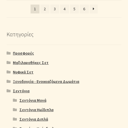
1
2
3
4
5
6
Κατηγορίες
Προσφορές
Μαξιλαροθήκες Σετ
Νυφικά Σετ
Ξενοδοχεία - Ενοικιαζόμενα Δωμάτια
Σεντόνια
Σεντόνια Μονά
Σεντόνια Ημίδιπλα
Σεντόνια Διπλά