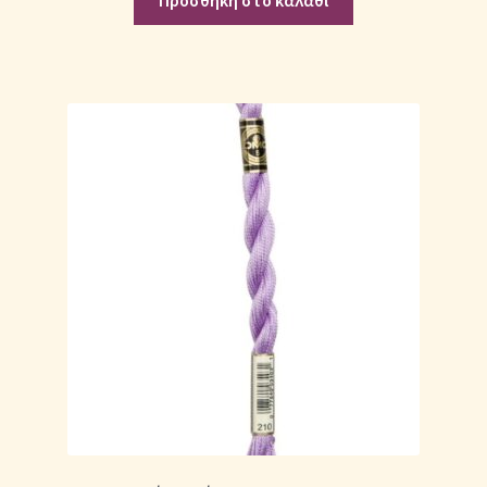
Προσθήκη στο καλάθι
Μονόχρωμες Παπλωματοθήκες
Ολοκλήρωση παραγγελίας
Όροι Χρήσης
Παιδικά Λευκά Είδη
Παπλώματα για Ζεστασιά & Άνεση
Παπλωματοθήκες
Πικέ Κουβέρτες
Πληρωμές
Πολιτική cookie