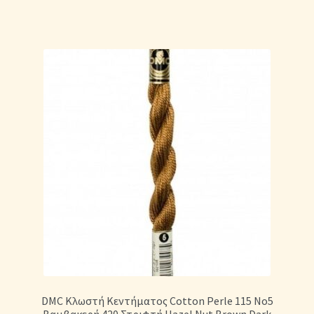
DMC Κλωστή Κεντήματος Cotton Perle 115 No5
Βαμβακερή 420 Στριφτή Hazel Nut Brown Dark