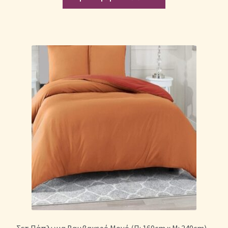
Σετ Πάπλωμα Βαμβακερό Μονό (Π: 160cm x Μ: 240cm) –