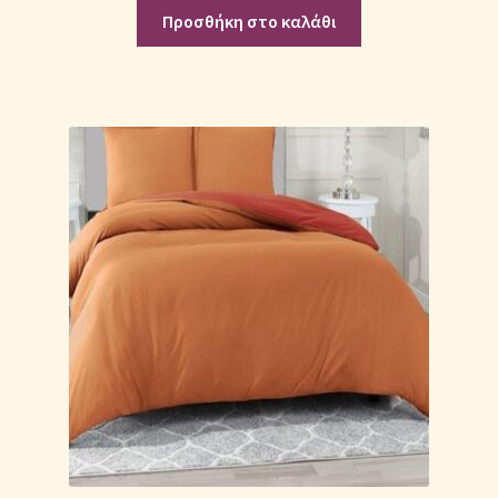
Μονόχρωμες Παπλωματοθήκες
Προσθήκη στο καλάθι
Ολοκλήρωση παραγγελίας
Όροι Χρήσης
Παιδικά Λευκά Είδη
Παπλώματα για Ζεστασιά & Άνεση
Παπλωματοθήκες
Πικέ Κουβέρτες
Πληρωμές
Πολιτική cookie