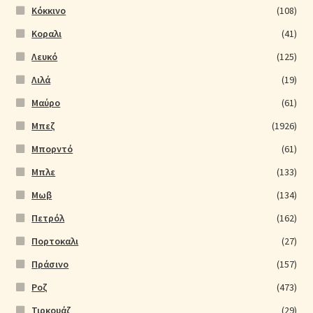
Kόκκινο
(108)
Κοραλι
(41)
Λευκό
(125)
Λιλά
(19)
Μαύρο
(61)
Μπεζ
(1926)
Μπορντό
(61)
Μπλε
(133)
Μωβ
(134)
Πετρόλ
(162)
Πορτοκαλι
(27)
Πράσινο
(157)
Ροζ
(473)
Τιρκουάζ
(29)