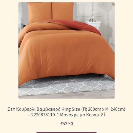
Η Συλλογή μας σε Κουβερλί
Καλάθι Αγορών
Κλωστές κεντήματος
Κουβέρτες Βελουτέ & Πικέ
Λευκά Είδη & Είδη Σπιτιού Online | MAYHOME
Μονόχρωμα Κουβερλί με Διαχρονική Κομψότητα
Μονόχρωμα Παπλώματα με Διαχρονική Κομψότητα
Σετ Κουβερλί Βαμβακερό King Size (Π: 260cm x Μ: 240cm)
– 2220878119-1 Μονόχρωμο Κεραμιδί
Μονόχρωμα Σετ Σεντόνια
€
53.50