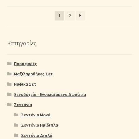
1
2
Κατηγορίες
Προσφορές
Μαξιλαροθήκες Σετ
Νυφικά Σετ
Ξενοδοχεία - Ενοικιαζόμενα Δωμάτια
Σεντόνια
Σεντόνια Μονά
Σεντόνια Ημίδιπλα
Σεντόνια Διπλά