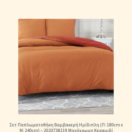
Σετ Παπλωματοθήκη Βαμβακερή Ημίδιπλη (Π: 180cm x
Μ: 240cm) – 2020738219 Μονόχρωμη Κεραμιδί