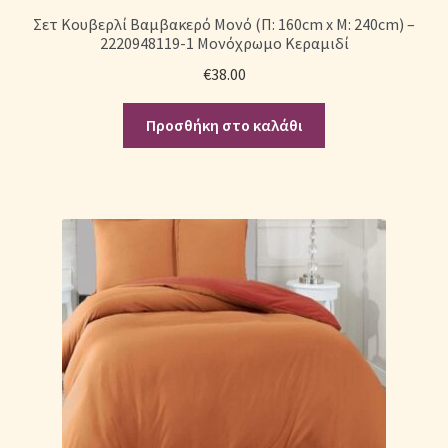
Σετ Κουβερλί Βαμβακερό Μονό (Π: 160cm x Μ: 240cm) –
2220948119-1 Μονόχρωμο Κεραμιδί
Σεντόνια Σετ
€
38.00
Σύνδεση
Προσθήκη στο καλάθι