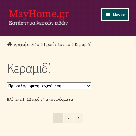
Απευθείας
Μετάβαση
Μενού
μετάβαση
σε
στην
περιεχόμενο
πλοήγηση
Αρχική
Αρχική σελίδα
Προϊόν Χρώμα
Κεραμιδί
Ακύρωση Παραγγελίας
Κεραμιδί
Αποστολές
Βρεφικά Λευκά Είδη
Βλέπετε 1–12 από 24 αποτελέσματα
Επικοινωνία
Επιστροφές Προϊόντων
1
2
Η εταιρία μας