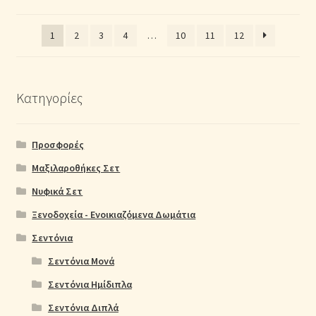
1
2
3
4
…
10
11
12
Κατηγορίες
Προσφορές
Μαξιλαροθήκες Σετ
Νυφικά Σετ
Ξενοδοχεία - Ενοικιαζόμενα Δωμάτια
Σεντόνια
Σεντόνια Μονά
Σεντόνια Ημίδιπλα
Σεντόνια Διπλά