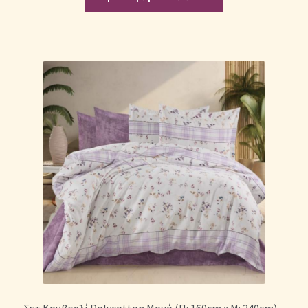
Σετ Κουβερλί Polycotton Μονό (Π: 160cm x Μ: 240cm) –