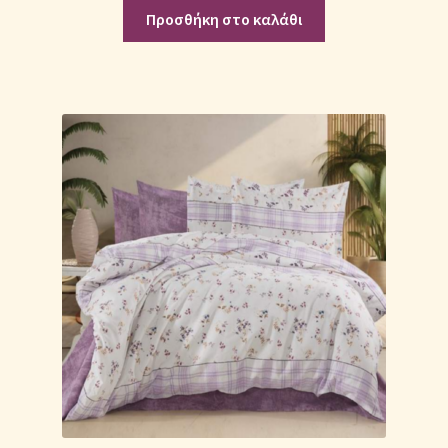
Μονόχρωμες Παπλωματοθήκες
Προσθήκη στο καλάθι
Ολοκλήρωση παραγγελίας
Όροι Χρήσης
Παιδικά Λευκά Είδη
Παπλώματα για Ζεστασιά & Άνεση
Παπλωματοθήκες
Πικέ Κουβέρτες
Πληρωμές
Πολιτική cookie