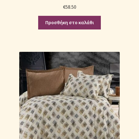
Μονόχρωμες Παπλωματοθήκες
€
58.50
Ολοκλήρωση παραγγελίας
Προσθήκη στο καλάθι
Όροι Χρήσης
Παιδικά Λευκά Είδη
Παπλώματα για Ζεστασιά & Άνεση
Παπλωματοθήκες
Πικέ Κουβέρτες
Πληρωμές
Πολιτική cookie