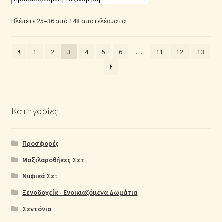
Βλέπετε 25–36 από 148 αποτελέσματα
1
2
3
4
5
6
…
11
12
13
Κατηγορίες
Προσφορές
Μαξιλαροθήκες Σετ
Νυφικά Σετ
Ξενοδοχεία - Ενοικιαζόμενα Δωμάτια
Σεντόνια