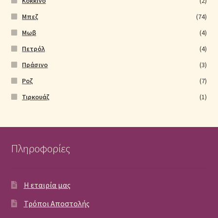
Kόκκινο
(2)
Μπεζ
(74)
Μωβ
(4)
Πετρόλ
(4)
Πράσινο
(3)
Ροζ
(7)
Τιρκουάζ
(1)
Πληροφορίες
Η εταιρία μας
Τρόποι Αποστολής