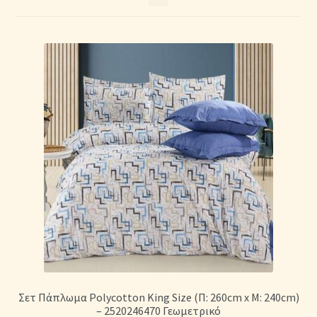
Η Συλλογή μας σε Κουβερλί
Καλάθι Αγορών
Κλωστές κεντήματος
Κουβέρτες Βελουτέ & Πικέ
Λευκά Είδη & Είδη Σπιτιού Online | MAYHOME
Μονόχρωμα Κουβερλί με Διαχρονική Κομψότητα
Μονόχρωμα Παπλώματα με Διαχρονική Κομψότητα
Μονόχρωμα Σετ Σεντόνια
Σετ Πάπλωμα Polycotton King Size (Π: 260cm x Μ: 240cm)
– 2520246470 Γεωμετρικό