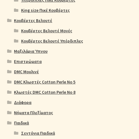
Υπέρδιπλες Πικέ Κουβέρτες
King size Πικέ Κουβέρτες
Κουβέρτες Βελουτέ
Κουβέρτες Βελουτέ Μονές
Κουβέρτες Βελουτέ Υπέρδιπλες
Μαξιλάρια Ύπνου
Επιστρώματα
DMC Μουλινέ
DMC Κλωστές Cotton Perle No 5
Κλωστές DMC Cotton Perle No 8
Διάφορα
Νήματα Πλεξίματος
Παιδικά
Σεντόνια Παιδικά