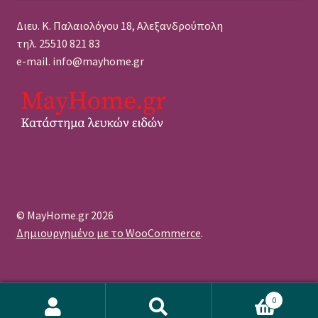
Διευ. Κ. Παλαιολόγου 18, Αλεξανδρούπολη
τηλ. 25510 821 83
e-mail. info@mayhome.gr
© MayHome.gr 2026
Δημιουργημένο με το WooCommerce
.
0
Αναζήτηση
Αναζήτηση