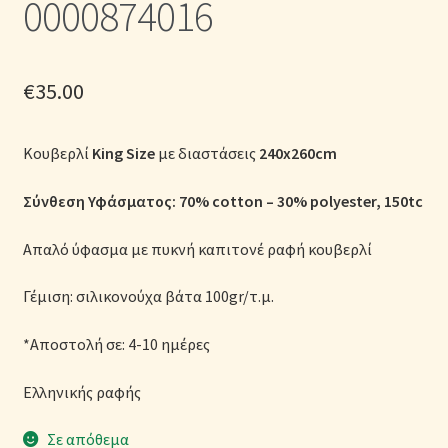
0000874016
Μονόχρωμες Παπλωματοθήκες
Ολοκλήρωση παραγγελίας
€
35.00
Όροι Χρήσης
Κουβερλί
King Size
με διαστάσεις
240x260cm
Παιδικά Λευκά Είδη
Σύνθεση Υφάσματος: 70% cotton – 30% polyester, 150tc
Παπλώματα για Ζεστασιά & Άνεση
Απαλό ύφασμα με πυκνή καπιτονέ ραφή κουβερλί
Παπλωματοθήκες
Γέμιση: σιλικονούχα βάτα 100gr/τ.μ.
Πικέ Κουβέρτες
*Αποστολή σε: 4-10 ημέρες
Πληρωμές
Ελληνικής ραφής
Σε απόθεμα
Πολιτική cookie