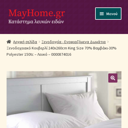
Απευθείας
Μετάβαση
Μενού
μετάβαση
σε
στην
περιεχόμενο
πλοήγηση
Αρχική
Αρχική σελίδα
Ξενοδοχεία - Ενοικιαζόμενα Δωμάτια
Ξενοδοχειακό Κουβερλί 240x260cm King Size 70% Βαμβάκι-30%
Ακύρωση Παραγγελίας
Polyester 150tc – Λευκό – 0000874016
Αποστολές
Βρεφικά Λευκά Είδη
Επικοινωνία
Επιστροφές Προϊόντων
Η εταιρία μας