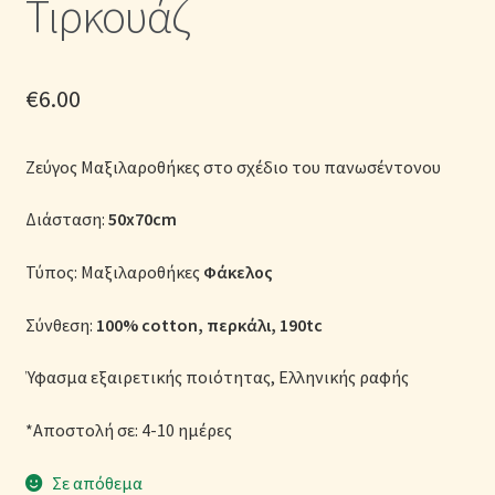
Τιρκουάζ
Μονόχρωμες Παπλωματοθήκες
Ολοκλήρωση παραγγελίας
€
6.00
Όροι Χρήσης
Ζεύγος Μαξιλαροθήκες στο σχέδιο του πανωσέντονου
Παιδικά Λευκά Είδη
Διάσταση:
50x70cm
Παπλώματα για Ζεστασιά & Άνεση
Τύπος: Μαξιλαροθήκες
Φάκελος
Παπλωματοθήκες
Σύνθεση:
100% cotton, περκάλι, 190tc
Πικέ Κουβέρτες
Ύφασμα εξαιρετικής ποιότητας, Ελληνικής ραφής
Πληρωμές
*Αποστολή σε: 4-10 ημέρες
Σε απόθεμα
Πολιτική cookie