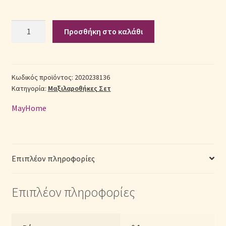
Σεντόνια Σετ
Σετ
Προσθήκη στο καλάθι
Μαξιλαροθήκες
Σύνδεση
Βαμβακερές
με
Φάσα
Κωδικός προϊόντος:
2020238136
Κατηγορία:
Μαξιλαροθήκες Σετ
(Π:
50cm
MayHome
x
Μ:
70cm)
-
Επιπλέον πληροφορίες
2020238136
Μονόχρωμο
Επιπλέον πληροφορίες
Τιρκουάζ
ποσότητα