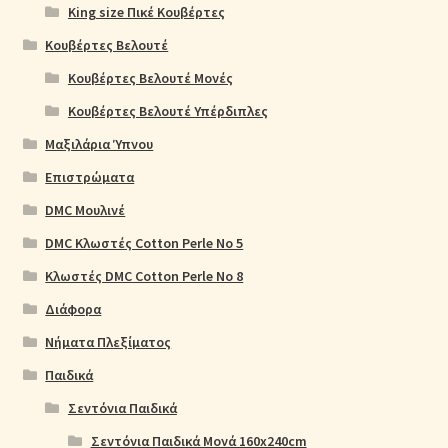
King size Πικέ Κουβέρτες
Κουβέρτες Βελουτέ
Κουβέρτες Βελουτέ Μονές
Κουβέρτες Βελουτέ Υπέρδιπλες
Μαξιλάρια Ύπνου
Επιστρώματα
DMC Μουλινέ
DMC Κλωστές Cotton Perle No 5
Κλωστές DMC Cotton Perle No 8
Διάφορα
Νήματα Πλεξίματος
Παιδικά
Σεντόνια Παιδικά
Σεντόνια Παιδικά Μονά 160x240cm