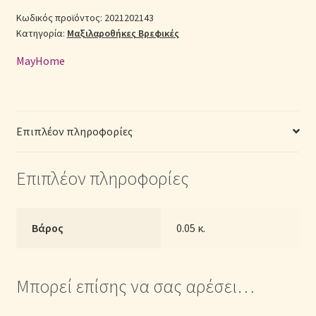
30cm
Κωδικός προϊόντος:
2021202143
Σεντόνια Σετ
Κατηγορία:
Μαξιλαροθήκες Βρεφικές
x
Μ:
MayHome
40cm)
Σύνδεση
-
2021202143
Μονόχρωμη
Επιπλέον πληροφορίες
Γαλάζιο
ποσότητα
Επιπλέον πληροφορίες
Βάρος
0.05 κ.
Μπορεί επίσης να σας αρέσει…