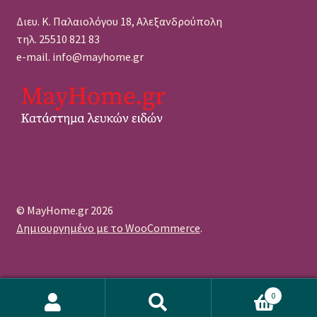
Διευ. Κ. Παλαιολόγου 18, Αλεξανδρούπολη
τηλ. 25510 821 83
e-mail. info@mayhome.gr
© MayHome.gr 2026
Δημιουργημένο με το WooCommerce
.
0
Αναζήτηση
Αναζήτηση