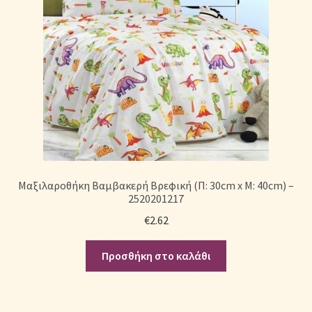
Μαξιλαροθήκη Βαμβακερή Βρεφική (Π: 30cm x Μ: 40cm) –
2520201217
€
2.62
Προσθήκη στο καλάθι