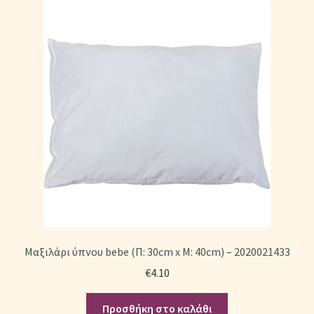
Μαξιλάρι ύπνου bebe (Π: 30cm x Μ: 40cm) – 2020021433
€
4.10
Προσθήκη στο καλάθι