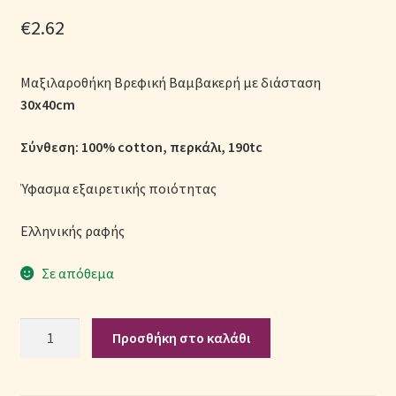
Μονόχρωμες Παπλωματοθήκες
€
2.62
Ολοκλήρωση παραγγελίας
Μαξιλαροθήκη Βρεφική Βαμβακερή με διάσταση
30x40cm
Όροι Χρήσης
Σύνθεση: 100% cotton, περκάλι, 190tc
Παιδικά Λευκά Είδη
Ύφασμα εξαιρετικής ποιότητας
Παπλώματα για Ζεστασιά & Άνεση
Ελληνικής ραφής
Παπλωματοθήκες
Σε απόθεμα
Πικέ Κουβέρτες
Μαξιλαροθήκη
Προσθήκη στο καλάθι
Πληρωμές
Βαμβακερή
Βρεφική
Πολιτική cookie
(Π: