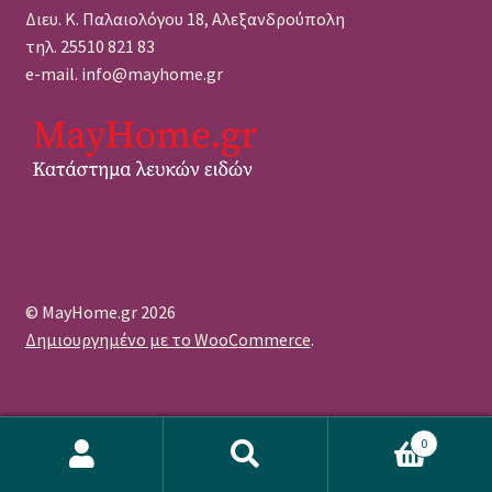
Διευ. Κ. Παλαιολόγου 18, Αλεξανδρούπολη
τηλ. 25510 821 83
e-mail. info@mayhome.gr
© MayHome.gr 2026
Δημιουργημένο με το WooCommerce
.
0
Αναζήτηση
Αναζήτηση
WordPress Πρόσθετο Cookie από το Real Cookie Banner