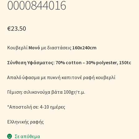
0000844016
Μονόχρωμες Παπλωματοθήκες
Ολοκλήρωση παραγγελίας
€
23.50
Όροι Χρήσης
Κουβερλί
Μονό
με διαστάσεις
160x240cm
Παιδικά Λευκά Είδη
Σύνθεση Υφάσματος: 70% cotton – 30% polyester, 150tc
Παπλώματα για Ζεστασιά & Άνεση
Απαλό ύφασμα με πυκνή καπιτονέ ραφή κουβερλί
Παπλωματοθήκες
Γέμιση: σιλικονούχα βάτα 100gr/τ.μ.
Πικέ Κουβέρτες
*Αποστολή σε: 4-10 ημέρες
Πληρωμές
Ελληνικής ραφής
Σε απόθεμα
Πολιτική cookie