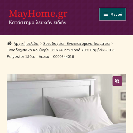
Απευθείας
Μετάβαση
Μενού
μετάβαση
σε
στην
περιεχόμενο
πλοήγηση
Αρχική
Αρχική σελίδα
Ξενοδοχεία - Ενοικιαζόμενα Δωμάτια
Ξενοδοχειακό Κουβερλί 160x240cm Μονό 70% Βαμβάκι-30%
Ακύρωση Παραγγελίας
Polyester 150tc – Λευκό – 0000844016
Αποστολές
Βρεφικά Λευκά Είδη
Επικοινωνία
Επιστροφές Προϊόντων
Η εταιρία μας