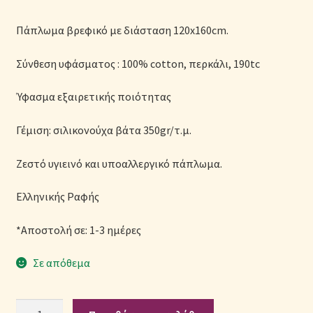
Μονόχρωμες Παπλωματοθήκες
Πάπλωμα βρεφικό με διάσταση 120x160cm.
Ολοκλήρωση παραγγελίας
Σύνθεση υφάσματος : 100% cotton, περκάλι, 190tc
Όροι Χρήσης
Ύφασμα εξαιρετικής ποιότητας
Παιδικά Λευκά Είδη
Γέμιση: σιλικονούχα βάτα 350gr/τ.μ.
Παπλώματα για Ζεστασιά & Άνεση
Ζεστό υγιεινό και υποαλλεργικό πάπλωμα.
Ελληνικής Ραφής
Παπλωματοθήκες
*Αποστολή σε: 1-3 ημέρες
Πικέ Κουβέρτες
Σε απόθεμα
Πληρωμές
Πάπλωμα
Πολιτική cookie