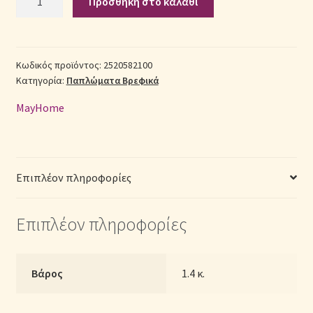
Προσθήκη στο καλάθι
Βαμβακερό
Κούνιας
Σεντόνια Σετ
(Π:
120cm
Κωδικός προϊόντος:
2520582100
Σύνδεση
Κατηγορία:
Παπλώματα Βρεφικά
x
Μ:
MayHome
160cm)
-
2520582100
Μονόχρωμο
Επιπλέον πληροφορίες
Λευκό
ποσότητα
Επιπλέον πληροφορίες
Βάρος
1.4 κ.