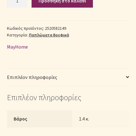
Προσθήκη στο καλάθι
Βαμβακερό
Κούνιας
Σεντόνια Σετ
(Π:
120cm
Κωδικός προϊόντος:
2520582149
Σύνδεση
Κατηγορία:
Παπλώματα Βρεφικά
x
Μ:
MayHome
160cm)
-
2520582149
Μονόχρωμα
Επιπλέον πληροφορίες
Ροζ
ποσότητα
Επιπλέον πληροφορίες
Βάρος
1.4 κ.