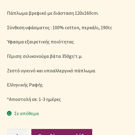
Μονόχρωμες Παπλωματοθήκες
Πάπλωμα βρεφικό με διάσταση 120x160cm.
Ολοκλήρωση παραγγελίας
Σύνθεση υφάσματος : 100% cotton, περκάλι, 190tc
Όροι Χρήσης
Ύφασμα εξαιρετικής ποιότητας
Παιδικά Λευκά Είδη
Γέμιση: σιλικονούχα βάτα 350gr/τ.μ.
Παπλώματα για Ζεστασιά & Άνεση
Ζεστό υγιεινό και υποαλλεργικό πάπλωμα.
Ελληνικής Ραφής
Παπλωματοθήκες
*Αποστολή σε: 1-3 ημέρες
Πικέ Κουβέρτες
Σε απόθεμα
Πληρωμές
Πάπλωμα
Πολιτική cookie