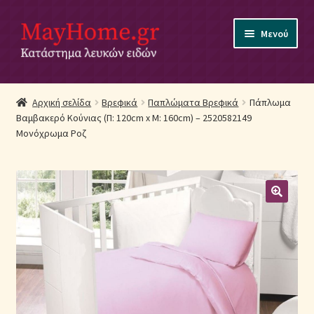
Απευθείας
Μετάβαση
Μενού
μετάβαση
σε
στην
περιεχόμενο
πλοήγηση
Αρχική
Αρχική σελίδα
Βρεφικά
Παπλώματα Βρεφικά
Πάπλωμα
Βαμβακερό Κούνιας (Π: 120cm x Μ: 160cm) – 2520582149
Ακύρωση Παραγγελίας
Μονόχρωμα Ροζ
Αποστολές
Βρεφικά Λευκά Είδη
Επικοινωνία
Επιστροφές Προϊόντων
Η εταιρία μας