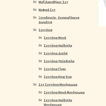
Ολοκλήρωση παραγγελίας
Όροι Χρήσης
Παιδ
Μαξιλαροθήκες Σετ
Νυφικά Σετ
Πικέ Κουβέρτες
Πληρωμές
Πολιτική cookie
Ξενοδοχεία - Ενοικιαζόμενα
Δωμάτια
Σεντόνια
Σεντόνια Μονά
Σεντόνια Ημίδιπλα
Σεντόνια Διπλά
Σεντόνια Υπέρδιπλα
Σεντόνια Γίγας
Σεντόνια King Size
Σετ Σεντόνια Μονόχρωμα
Σεντόνια Μονά Μονόχρωμα
Σεντόνια Ημίδιπλα
Μονόχρωμα