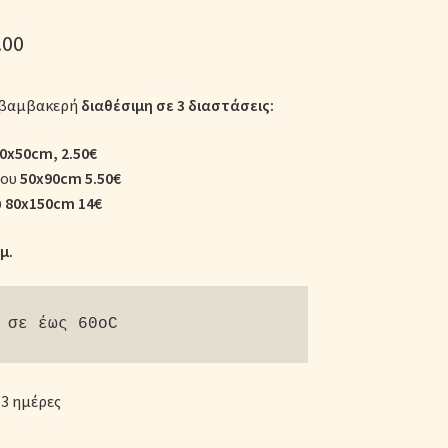
κες
Price
.00
range:
 βαμβακερή
διαθέσιμη σε 3 διαστάσεις:
€2.50
through
0x50cm, 2.50€
ου
50x90cm 5.50€
€14.00
υ
80x150cm 14€
μ.
 σε έως 60oC
3 ημέρες