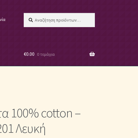
Αναζήτηση
Αναζήτηση
νία
για:
€
0.00
0 τεμάχια
 μας
α 100% cotton –
ες
201 Λευκή