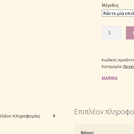
Μέγεθος
Πετσέτα
100%
cotton
-
20201201
Κωδικός προϊόντ
Κατηγορία:
Πετσ
Λευκή
ποσότητα
MARWA
Επιπλέον πληροφο
πλέον πληροφορίες
Βάρος