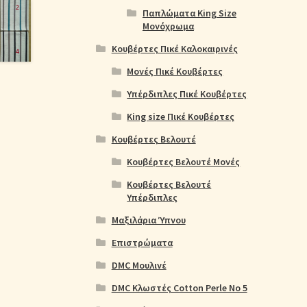
Παπλώματα King Size
Μονόχρωμα
Κουβέρτες Πικέ Καλοκαιρινές
Μονές Πικέ Κουβέρτες
Υπέρδιπλες Πικέ Κουβέρτες
King size Πικέ Κουβέρτες
Κουβέρτες Βελουτέ
Κουβέρτες Βελουτέ Μονές
Κουβέρτες Βελουτέ
Υπέρδιπλες
Μαξιλάρια Ύπνου
Επιστρώματα
DMC Μουλινέ
DMC Κλωστές Cotton Perle No 5