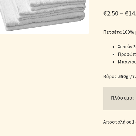
ικά Λευκά Είδη
Παπλώματα για Ζεστασιά & Άνεση
Παπλωματοθή
€
2.50
–
€
14
Σεντόνια Σετ
Σύνδεση
Πετσέτα 100%
Χεριών
3
Προσώπ
Μπάνιο
Βάρος:
550gr/τ.
Πλύσιμο:
Αποστολή σε 1-