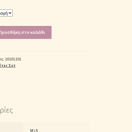
Προσθήκη στο καλάθι
ος:
20201201
έτες Σετ
ρίες
Μ/Δ