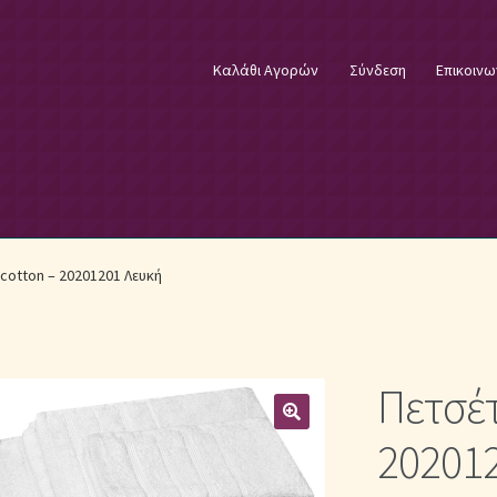
Καλάθι Αγορών
Σύνδεση
Επικοινω
φικά Λευκά Είδη
Επικοινωνία
Επιστροφές Προϊόντων
Η εταιρία
cotton – 20201201 Λευκή
λωστές κεντήματος
Κουβέρτες Βελουτέ & Πικέ
E
Μονόχρωμα Κουβερλί με Διαχρονική Κομψότητα
Πετσέτ
μψότητα
Μονόχρωμα Σετ Σεντόνια
Μονόχρωμες Παπλωματοθήκ
20201