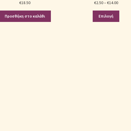
Price
€
18.50
€
2.50
–
€
14.00
range:
Αυτό
€2.50
Προσθήκη στο καλάθι
Επιλογή
το
throug
προϊό
€14.00
έχει
πολλα
παραλ
Οι
επιλογ
μπορο
να
επιλεγ
στη
σελίδ
του
προϊό