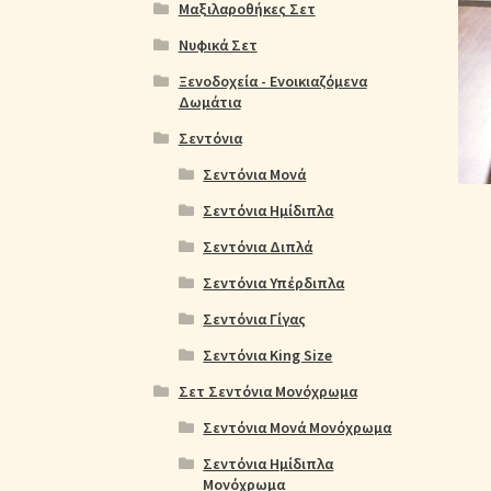
Ολοκλήρωση παραγγελίας
Όροι Χρήσης
Παιδ
Μαξιλαροθήκες Σετ
Νυφικά Σετ
Πικέ Κουβέρτες
Πληρωμές
Πολιτική cookie
Ξενοδοχεία - Ενοικιαζόμενα
Δωμάτια
Σεντόνια
Σεντόνια Μονά
Σεντόνια Ημίδιπλα
Σεντόνια Διπλά
Σεντόνια Υπέρδιπλα
Σεντόνια Γίγας
Σεντόνια King Size
Σετ Σεντόνια Μονόχρωμα
Σεντόνια Μονά Μονόχρωμα
Σεντόνια Ημίδιπλα
Μονόχρωμα