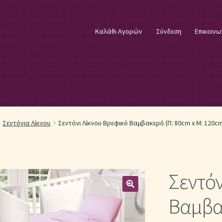
Καλάθι Αγορών
Σύνδεση
Επικοινω
φικά Λευκά Είδη
Επικοινωνία
Επιστροφές Προϊόντων
Η εταιρία
Σεντόνια Λίκνου
Σεντόνι Λίκνου Βρεφικό Βαμβακερό (Π: 80cm x Μ: 120
λωστές κεντήματος
Κουβέρτες Βελουτέ & Πικέ
E
Μονόχρωμα Κουβερλί με Διαχρονική Κομψότητα
Σεντόν
μψότητα
Μονόχρωμα Σετ Σεντόνια
Μονόχρωμες Παπλωματοθήκ
Βαμβακ