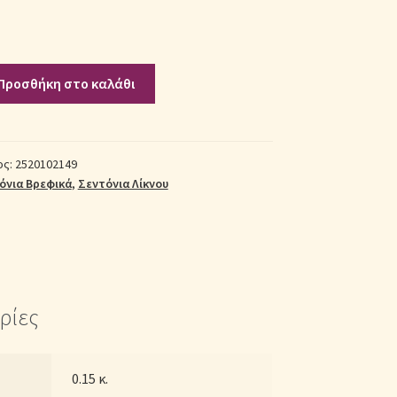
Προσθήκη στο καλάθι
ος:
2520102149
όνια Βρεφικά
,
Σεντόνια Λίκνου
ρίες
0.15 κ.