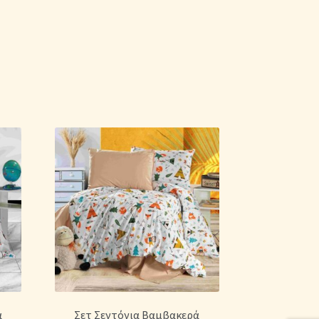
ά
Σετ Σεντόνια Βαμβακερά