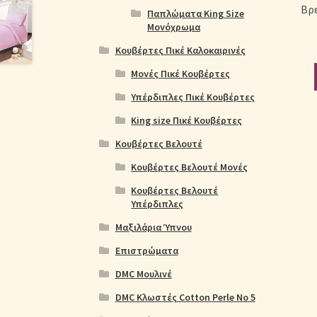
Βρε
Παπλώματα King Size
Μονόχρωμα
Κουβέρτες Πικέ Καλοκαιρινές
Μονές Πικέ Κουβέρτες
Υπέρδιπλες Πικέ Κουβέρτες
King size Πικέ Κουβέρτες
Κουβέρτες Βελουτέ
Κουβέρτες Βελουτέ Μονές
Κουβέρτες Βελουτέ
Υπέρδιπλες
Μαξιλάρια Ύπνου
Επιστρώματα
DMC Μουλινέ
DMC Κλωστές Cotton Perle No 5