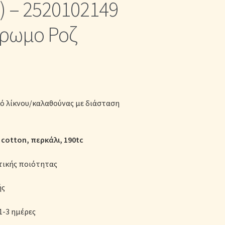
 – 2520102149
κες
ρωμο Ροζ
ό λίκνου/καλαθούνας με διάσταση
cotton, περκάλι, 190tc
τικής ποιότητας
ής
1-3 ημέρες