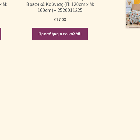
x Μ:
Βρεφικά Κούνιας (Π: 120cm x Μ:
160cm) – 2520011225
€
17.00
Προσθήκη στο καλάθι