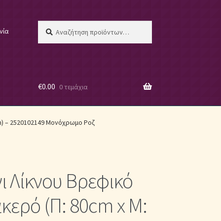
Αναζήτηση
Αναζήτηση
νία
για:
€
0.00
0 τεμάχια
 μας
cm) – 2520102149 Μονόχρωμο Ροζ
ι Λίκνου Βρεφικό
ες
ερό (Π: 80cm x Μ: