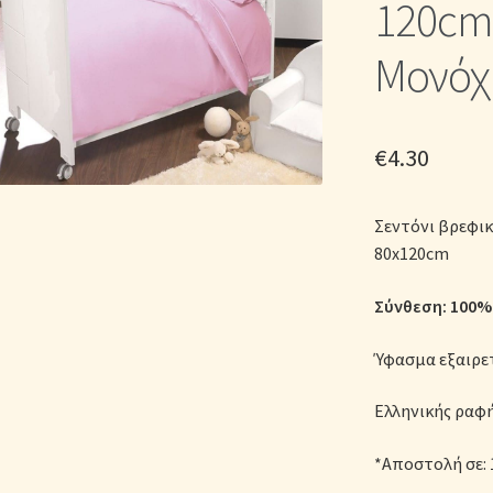
120cm)
ικά Λευκά Είδη
Παπλώματα για Ζεστασιά & Άνεση
Παπλωματοθή
Μονόχ
Σεντόνια Σετ
Σύνδεση
€
4.30
Σεντόνι βρεφικ
80x120cm
Σύνθεση: 100% 
Ύφασμα εξαιρε
Ελληνικής ραφ
*Αποστολή σε: 