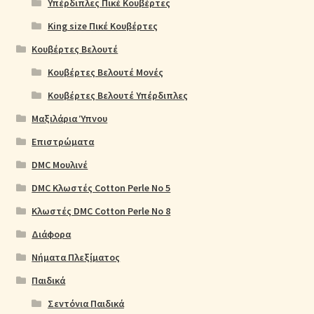
Υπέρδιπλες Πικέ Κουβέρτες
King size Πικέ Κουβέρτες
Κουβέρτες Βελουτέ
Κουβέρτες Βελουτέ Μονές
Κουβέρτες Βελουτέ Υπέρδιπλες
Μαξιλάρια Ύπνου
Επιστρώματα
DMC Μουλινέ
DMC Κλωστές Cotton Perle No 5
Κλωστές DMC Cotton Perle No 8
Διάφορα
Νήματα Πλεξίματος
Παιδικά
Σεντόνια Παιδικά