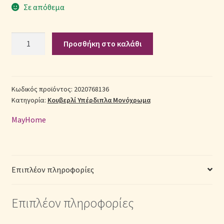
Σε απόθεμα
Σεντόνια Σετ
Σετ
Προσθήκη στο καλάθι
Σύνδεση
Κουβερλί
Βαμβακερό
Υπέρδιπλο
(Π:
Κωδικός προϊόντος:
2020768136
Κατηγορία:
Κουβερλί Υπέρδιπλα Μονόχρωμα
220cm
x
MayHome
Μ:
240cm)
–
2020768136
Επιπλέον πληροφορίες
Μονόχρωμο
Τιρκουάζ
Επιπλέον πληροφορίες
ποσότητα