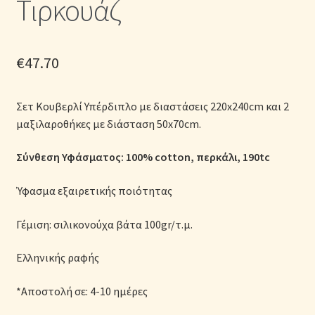
Τιρκουάζ
Μονόχρωμες Παπλωματοθήκες
Ολοκλήρωση παραγγελίας
€
47.70
Όροι Χρήσης
Σετ Κουβερλί Υπέρδιπλο με διαστάσεις 220x240cm και 2
μαξιλαροθήκες με διάσταση 50x70cm.
Παιδικά Λευκά Είδη
Σύνθεση Υφάσματος: 100% cotton,
περκάλι, 190tc
Παπλώματα για Ζεστασιά & Άνεση
Ύφασμα εξαιρετικής ποιότητας
Παπλωματοθήκες
Γέμιση: σιλικονούχα βάτα 100gr/τ.μ.
Πικέ Κουβέρτες
Ελληνικής ραφής
Πληρωμές
*Αποστολή σε: 4-10 ημέρες
Πολιτική cookie