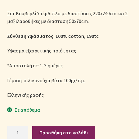
Μονόχρωμες Παπλωματοθήκες
Σετ Κουβερλί Υπέρδιπλο με διαστάσεις 220x240cm και 2
μαξιλαροθήκες με διάσταση 50x70cm.
Ολοκλήρωση παραγγελίας
Σύνθεση Υφάσματος: 100% cotton, 190tc
Όροι Χρήσης
Ύφασμα εξαιρετικής ποιότητας
Παιδικά Λευκά Είδη
*Αποστολή σε: 1-3 ημέρες
Παπλώματα για Ζεστασιά & Άνεση
Γέμιση: σιλικονούχα βάτα 100gr/τ.μ.
Παπλωματοθήκες
Ελληνικής ραφής
Πικέ Κουβέρτες
Σε απόθεμα
Πληρωμές
Σετ
Προσθήκη στο καλάθι
Πολιτική cookie
Κουβερλί