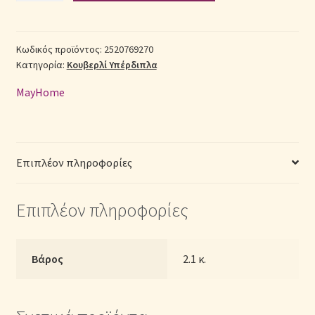
Βαμβακερό
Υπέρδιπλο
Σεντόνια Σετ
(Π:
Κωδικός προϊόντος:
2520769270
Κατηγορία:
Κουβερλί Υπέρδιπλα
220cm
Σύνδεση
x
MayHome
Μ:
240cm)
–
2520769270
Επιπλέον πληροφορίες
Γεωμετρικό
ποσότητα
Επιπλέον πληροφορίες
Βάρος
2.1 κ.