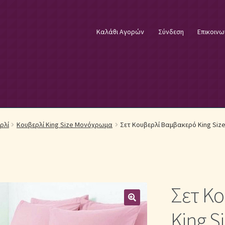
Καλάθι Αγορών
Σύνδεση
Επικοινω
φικά Λευκά Είδη
Επικοινωνία
Επιστροφές Προϊόντων
Η εταιρία
ρλί
Κουβερλί King Size Μονόχρωμα
Σετ Κουβερλί Βαμβακερό King Size
λωστές κεντήματος
Κουβέρτες Βελουτέ & Πικέ
E
Μονόχρωμα Κουβερλί με Διαχρονική Κομψότητα
Σετ Κ
μψότητα
Μονόχρωμα Σετ Σεντόνια
Μονόχρωμες Παπλωματοθήκ
King S