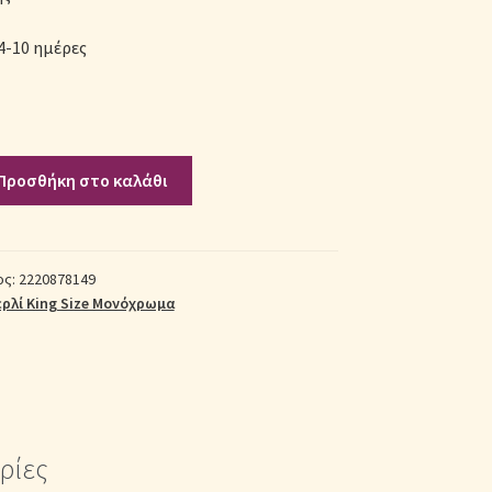
4-10 ημέρες
Προσθήκη στο καλάθι
ος:
2220878149
ρλί King Size Μονόχρωμα
ρίες