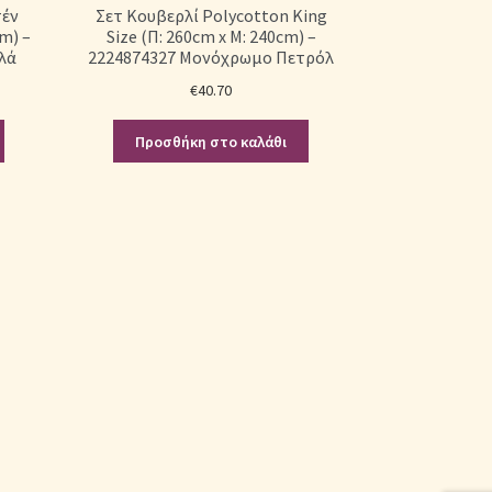
τέν
Σετ Κουβερλί Polycotton King
cm) –
Size (Π: 260cm x Μ: 240cm) –
λά
2224874327 Μονόχρωμο Πετρόλ
€
40.70
Προσθήκη στο καλάθι