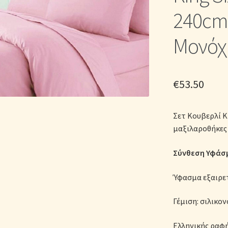
ικά Λευκά Είδη
Παπλώματα για Ζεστασιά & Άνεση
Παπλωματοθή
240cm)
Σεντόνια Σετ
Σύνδεση
Μονόχ
€
53.50
Σετ Κουβερλί K
μαξιλαροθήκες 
Σύνθεση Υφάσμ
Ύφασμα εξαιρε
Γέμιση: σιλικον
Ελληνικής ραφ