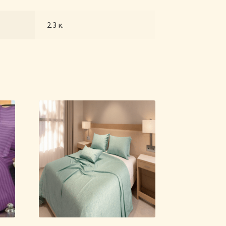
2.3 κ.