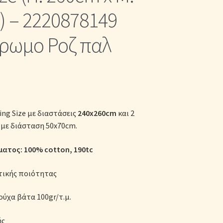
κες
 – 2220878149
ρωμο Ροζ παλ
ing Size με διαστάσεις
240x260cm
και 2
με διάσταση 50x70cm.
ατος: 100% cotton
, 190tc
τικής ποιότητας
ούχα βάτα 100gr/τ.μ.
ής