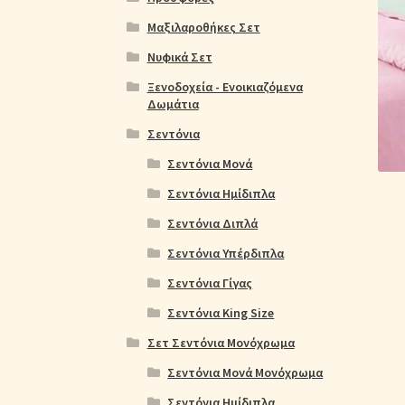
Ολοκλήρωση παραγγελίας
Όροι Χρήσης
Παιδ
Μαξιλαροθήκες Σετ
Πικέ Κουβέρτες
Πληρωμές
Πολιτική cookie
Νυφικά Σετ
Ξενοδοχεία - Ενοικιαζόμενα
Δωμάτια
Σεντόνια
Σεντόνια Μονά
Σεντόνια Ημίδιπλα
Σεντόνια Διπλά
Σεντόνια Υπέρδιπλα
Σεντόνια Γίγας
Σεντόνια King Size
Σετ Σεντόνια Μονόχρωμα
Σεντόνια Μονά Μονόχρωμα
Σεντόνια Ημίδιπλα