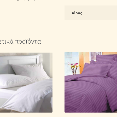
Μονόχρωμο
Ροζ
Βάρος
παλ
ποσότητα
ετικά προϊόντα