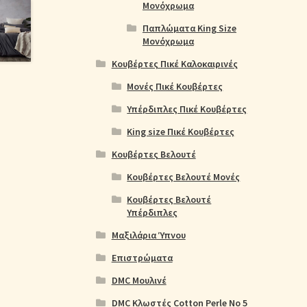
Μονόχρωμα
Παπλώματα King Size
Μονόχρωμα
Κουβέρτες Πικέ Καλοκαιρινές
Μονές Πικέ Κουβέρτες
Υπέρδιπλες Πικέ Κουβέρτες
King size Πικέ Κουβέρτες
Κουβέρτες Βελουτέ
Κουβέρτες Βελουτέ Μονές
Κουβέρτες Βελουτέ
Υπέρδιπλες
Μαξιλάρια Ύπνου
Επιστρώματα
DMC Μουλινέ
DMC Κλωστές Cotton Perle No 5