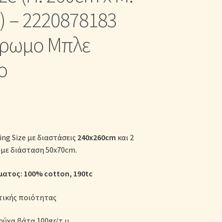
κες
 – 2220878183
ρωμο Μπλε
ο
ing Size με διαστάσεις
240x260cm
και 2
με διάσταση 50x70cm.
ατος: 100% cotton
, 190tc
τικής ποιότητας
ούχα βάτα 100gr/τ.μ.