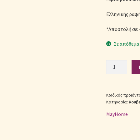
Ελληνικής ραφ
*Αποστολή σε: 
Σε απόθεμα
Σετ
Κουβερλί
Βαμβακερό
King
Size
Κωδικός προϊόντ
Κατηγορία:
Κουβε
(Π:
260cm
MayHome
x
Μ:
240cm)