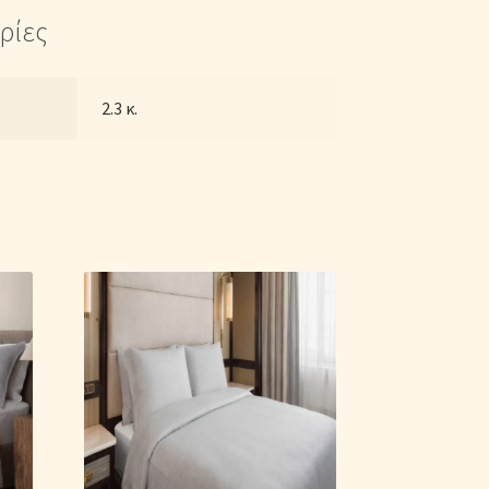
ρίες
2.3 κ.