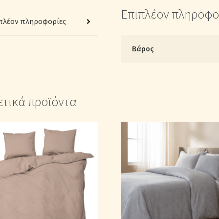
-
Επιπλέον πληροφο
2220878183
πλέον πληροφορίες
Μονόχρωμο
Μπλε
Βάρος
σκούρο
ποσότητα
ετικά προϊόντα