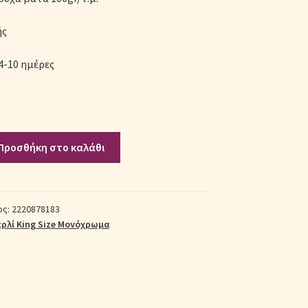
ής
4-10 ημέρες
Προσθήκη στο καλάθι
ος:
2220878183
ρλί King Size Μονόχρωμα