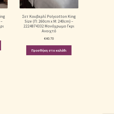
ing
Σετ Κουβερλί Polycotton King
 –
Size (Π: 260cm x Μ: 240cm) –
ρι
2224874332 Μονόχρωμο Γκρι
Ανοιχτό
€
40.70
Προσθήκη στο καλάθι