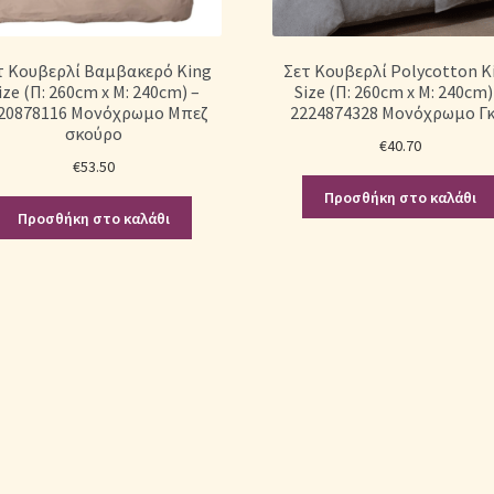
τ Κουβερλί Βαμβακερό King
Σετ Κουβερλί Polycotton K
ize (Π: 260cm x Μ: 240cm) –
Size (Π: 260cm x Μ: 240cm)
20878116 Μονόχρωμο Μπεζ
2224874328 Μονόχρωμο Γκ
σκούρο
€
40.70
€
53.50
Προσθήκη στο καλάθι
Προσθήκη στο καλάθι