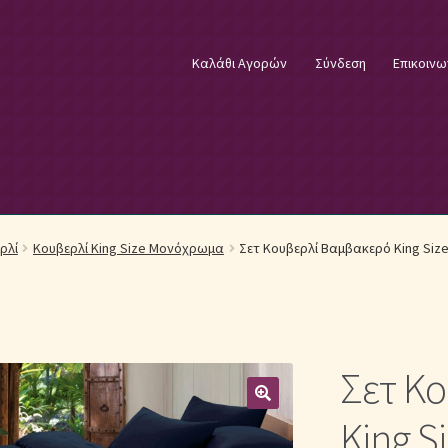
Καλάθι Αγορών
Σύνδεση
Επικοινω
φικά Λευκά Είδη
Επικοινωνία
Επιστροφές Προϊόντων
Η εταιρία
ρλί
Κουβερλί King Size Μονόχρωμα
Σετ Κουβερλί Βαμβακερό King Size
λωστές κεντήματος
Κουβέρτες Βελουτέ & Πικέ
E
Μονόχρωμα Κουβερλί με Διαχρονική Κομψότητα
Σετ Κ
μψότητα
Μονόχρωμα Σετ Σεντόνια
Μονόχρωμες Παπλωματοθήκ
King S