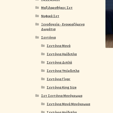
Ολοκλήρωση παραγγελίας
Όροι Χρήσης
Παιδ
Μαξιλαροθήκες Σετ
Πικέ Κουβέρτες
Πληρωμές
Πολιτική cookie
Νυφικά Σετ
Ξενοδοχεία - Ενοικιαζόμενα
Δωμάτια
Σεντόνια
Σεντόνια Μονά
Σεντόνια Ημίδιπλα
Σεντόνια Διπλά
Σεντόνια Υπέρδιπλα
Σεντόνια Γίγας
Σεντόνια King Size
Σετ Σεντόνια Μονόχρωμα
Σεντόνια Μονά Μονόχρωμα
Σεντόνια Ημίδιπλα