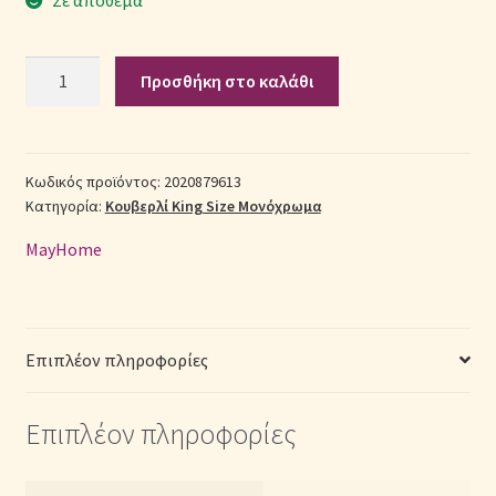
Σεντόνια Σετ
Σετ
Προσθήκη στο καλάθι
Κουβερλί
Σύνδεση
Βαμβακοσατέν
King
Size
Κωδικός προϊόντος:
2020879613
Κατηγορία:
Κουβερλί King Size Μονόχρωμα
(Π:
260cm
MayHome
x
Μ:
240cm)
–
Επιπλέον πληροφορίες
2020879613
Μονόχρωμο
Επιπλέον πληροφορίες
Εκρού
ποσότητα