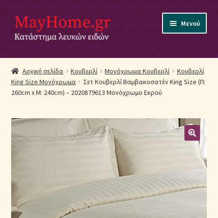
Απευθείας
Μετάβαση
Μενού
μετάβαση
σε
στην
περιεχόμενο
πλοήγηση
Αρχική
Αρχική σελίδα
Κουβερλί
Μονόχρωμα Κουβερλί
Κουβερλί
King Size Μονόχρωμα
Σετ Κουβερλί Βαμβακοσατέν King Size (Π:
Ακύρωση Παραγγελίας
260cm x Μ: 240cm) – 2020879613 Μονόχρωμο Εκρού
Αποστολές
Βρεφικά Λευκά Είδη
Επικοινωνία
Επιστροφές Προϊόντων
Η εταιρία μας