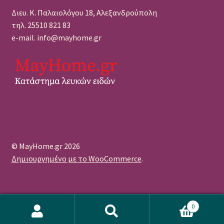
Διευ. Κ. Παλαιολόγου 18, Αλεξανδρούπολη
τηλ. 25510 821 83
e-mail. info@mayhome.gr
© MayHome.gr 2026
Δημιουργημένο με το WooCommerce
.
0
Αναζήτηση
Αναζήτηση
WordPress Πρόσθετο Cookie από το Real Cookie Banner