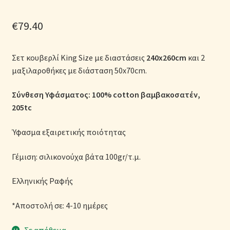
Μονόχρωμες Παπλωματοθήκες
€
79.40
Ολοκλήρωση παραγγελίας
Σετ κουβερλί King Size με διαστάσεις
240x260cm
και 2
Όροι Χρήσης
μαξιλαροθήκες με διάσταση 50x70cm.
Παιδικά Λευκά Είδη
Σύνθεση Υφάσματος: 100% cotton βαμβακοσατέν,
205tc
Παπλώματα για Ζεστασιά & Άνεση
Ύφασμα εξαιρετικής ποιότητας
Παπλωματοθήκες
Γέμιση: σιλικονούχα βάτα 100gr/τ.μ.
Πικέ Κουβέρτες
Ελληνικής Ραφής
Πληρωμές
*Αποστολή σε: 4-10 ημέρες
Πολιτική cookie
Σε απόθεμα