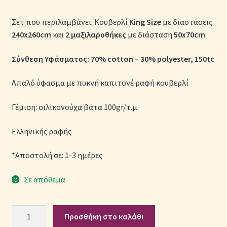
Μονόχρωμες Παπλωματοθήκες
Σετ που περιλαμβάνει: Κουβερλί
King Size
με διαστάσεις
240x260cm
και
2 μαξιλαροθήκες
με διάσταση
50x70cm
.
Ολοκλήρωση παραγγελίας
Σύνθεση Υφάσματος: 70% cotton – 30% polyester, 150tc
Όροι Χρήσης
Απαλό ύφασμα με πυκνή καπιτονέ ραφή κουβερλί
Παιδικά Λευκά Είδη
Γέμιση: σιλικονούχα βάτα 100gr/τ.μ.
Παπλώματα για Ζεστασιά & Άνεση
Ελληνικής ραφής
Παπλωματοθήκες
*Αποστολή σε: 1-3 ημέρες
Πικέ Κουβέρτες
Σε απόθεμα
Πληρωμές
Σετ
Προσθήκη στο καλάθι
Πολιτική cookie
Κουβερλί