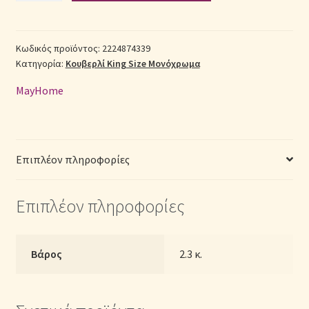
Polycotton
King
Σεντόνια Σετ
Size
Κωδικός προϊόντος:
2224874339
Κατηγορία:
Κουβερλί King Size Μονόχρωμα
(Π:
Σύνδεση
260cm
MayHome
x
Μ:
240cm)
–
Επιπλέον πληροφορίες
2224874339
Μονόχρωμο
Επιπλέον πληροφορίες
Καφέ
ποσότητα
Βάρος
2.3 κ.