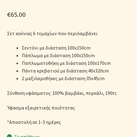
Μονόχρωμες Παπλωματοθήκες
€
65.00
Ολοκλήρωση παραγγελίας
Σετ κούνιας 6 τεμαχίων που περιλαμβάνει:
Όροι Χρήσης
Σεντόνι με διάσταση 100x150cm
Παιδικά Λευκά Είδη
Πάπλωμα με διάσταση 100x150cm
Παπλωματοθήκη με διάσταση 100x170cm
Παπλώματα για Ζεστασιά & Άνεση
Πάντα κρεβατιού με διάσταση 40x320cm
2 μαξιλαροθήκες με διάσταση 35x45cm
Παπλωματοθήκες
Σύνθεση υφάσματος: 100% βαμβάκι, περκάλι, 190tc
Πικέ Κουβέρτες
Ύφασμα εξαιρετικής ποιότητας
Πληρωμές
*Αποστολή σε 1-3 ημέρες
Πολιτική cookie
Σε απόθεμα