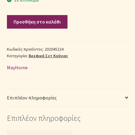
Σεντόνια Σετ
Σετ
Προσθήκη στο καλάθι
κούνιας
Σύνδεση
6
τμχ
βαμβακερά
Κωδικός προϊόντος:
202045224
Κατηγορία:
Βρεφικά Σετ Κούνιας
Baby
-
MayHome
202045224
ποσότητα
Επιπλέον πληροφορίες
Επιπλέον πληροφορίες