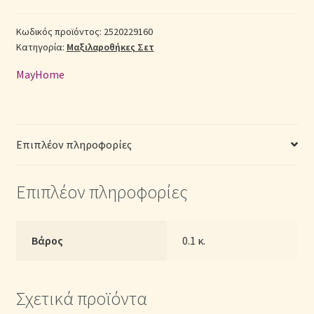
με
Φάσα
Σεντόνια Σετ
Κωδικός προϊόντος:
2520229160
Κατηγορία:
Μαξιλαροθήκες Σετ
(Π:
50cm
Σύνδεση
MayHome
x
Μ:
70cm)
-
Επιπλέον πληροφορίες
2520229160
Γεωμετρικό
Επιπλέον πληροφορίες
ποσότητα
Βάρος
0.1 κ.
Σχετικά προϊόντα