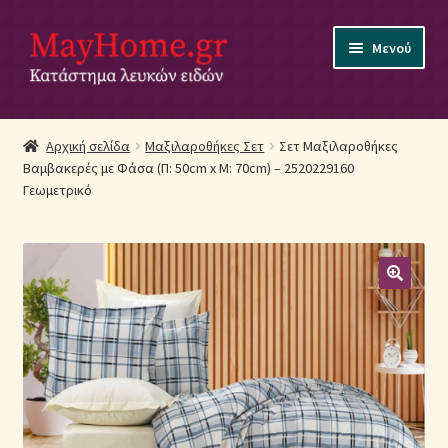
Απευθείας
Μετάβαση
Μενού
μετάβαση
σε
στην
περιεχόμενο
πλοήγηση
Αρχική
Αρχική σελίδα
Μαξιλαροθήκες Σετ
Σετ Μαξιλαροθήκες
Βαμβακερές με Φάσα (Π: 50cm x Μ: 70cm) – 2520229160
Ακύρωση Παραγγελίας
Γεωμετρικό
Αποστολές
Βρεφικά Λευκά Είδη
Επικοινωνία
Επιστροφές Προϊόντων
Η εταιρία μας