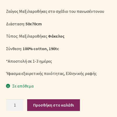
Μονόχρωμες Παπλωματοθήκες
Ζεύγος Μαξιλαροθήκες στο σχέδιο του πανωσέντονου
Ολοκλήρωση παραγγελίας
Διάσταση:
50x70cm
Όροι Χρήσης
Τύπος: Μαξιλαροθήκες
Φάκελος
Παιδικά Λευκά Είδη
Σύνθεση:
100% cotton, 190tc
Παπλώματα για Ζεστασιά & Άνεση
*Αποστολή σε 1-3 ημέρες
Ύφασμα εξαιρετικής ποιότητας, Ελληνικής ραφής
Παπλωματοθήκες
Σε απόθεμα
Πικέ Κουβέρτες
Πληρωμές
Σετ
Προσθήκη στο καλάθι
Μαξιλαροθήκες
Πολιτική cookie
Βαμβακερές