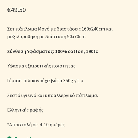
Μονόχρωμες Παπλωματοθήκες
€
49.50
Ολοκλήρωση παραγγελίας
Σετ πάπλωμα Μονό με διαστάσεις 160x240cm και
μαξιλαροθήκη με διάσταση 50x70cm.
Όροι Χρήσης
Σύνθεση Υφάσματος: 100% cotton
, 190tc
Παιδικά Λευκά Είδη
Ύφασμα εξαιρετικής ποιότητας
Παπλώματα για Ζεστασιά & Άνεση
Γέμιση: σιλικονούχα βάτα 350gr/τ.μ.
Παπλωματοθήκες
Ζεστό υγιεινό και υποαλλεργικό πάπλωμα.
Πικέ Κουβέρτες
Ελληνικής ραφής
Πληρωμές
*Αποστολή σε: 4-10 ημέρες
Πολιτική cookie