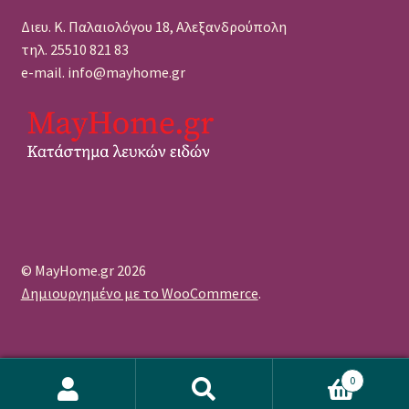
Διευ. Κ. Παλαιολόγου 18, Αλεξανδρούπολη
τηλ. 25510 821 83
e-mail. info@mayhome.gr
© MayHome.gr 2026
Δημιουργημένο με το WooCommerce
.
0
Αναζήτηση
Αναζήτηση
WordPress Πρόσθετο Cookie από το Real Cookie Banner