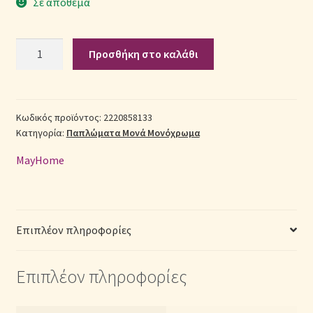
Σε απόθεμα
Σεντόνια Σετ
Σετ
Προσθήκη στο καλάθι
Πάπλωμα
Σύνδεση
Βαμβακερό
Μονό
(Π:
Κωδικός προϊόντος:
2220858133
Κατηγορία:
Παπλώματα Μονά Μονόχρωμα
160cm
x
MayHome
Μ:
240cm)
–
2220858133
Επιπλέον πληροφορίες
Μονόχρωμο
Χακί
Επιπλέον πληροφορίες
ποσότητα