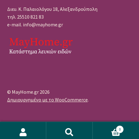
Διευ. Κ. Παλαιολόγου 18, Αλεξανδρούπολη
τηλ. 25510 821 83
e-mail. info@mayhome.gr
© MayHome.gr 2026
Δημιουργημένο με το WooCommerce
.
0
Αναζήτηση
Αναζήτηση
WordPress Πρόσθετο Cookie από το Real Cookie Banner