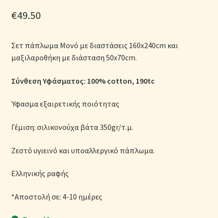
Μονόχρωμες Παπλωματοθήκες
€
49.50
Ολοκλήρωση παραγγελίας
Σετ πάπλωμα Μονό με διαστάσεις 160x240cm και
μαξιλαροθήκη με διάσταση 50x70cm.
Όροι Χρήσης
Σύνθεση Υφάσματος: 100% cotton
, 190tc
Παιδικά Λευκά Είδη
Ύφασμα εξαιρετικής ποιότητας
Παπλώματα για Ζεστασιά & Άνεση
Γέμιση: σιλικονούχα βάτα 350gr/τ.μ.
Παπλωματοθήκες
Ζεστό υγιεινό και υποαλλεργικό πάπλωμα.
Πικέ Κουβέρτες
Ελληνικής ραφής
Πληρωμές
*Αποστολή σε: 4-10 ημέρες
Πολιτική cookie