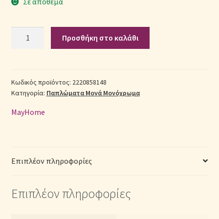
Σε απόθεμα
Σεντόνια Σετ
Σετ
Προσθήκη στο καλάθι
Πάπλωμα
Σύνδεση
Βαμβακερό
Μονό
(Π:
Κωδικός προϊόντος:
2220858148
Κατηγορία:
Παπλώματα Μονά Μονόχρωμα
160cm
x
MayHome
Μ:
240cm)
–
2220858148
Επιπλέον πληροφορίες
Μονόχρωμο
Γκρι
Επιπλέον πληροφορίες
ποσότητα