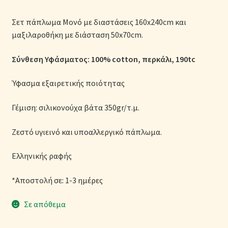
Μονόχρωμες Παπλωματοθήκες
Σετ πάπλωμα Μονό με διαστάσεις 160x240cm και
μαξιλαροθήκη με διάσταση 50x70cm.
Ολοκλήρωση παραγγελίας
Σύνθεση Υφάσματος: 100% cotton, περκάλι, 190tc
Όροι Χρήσης
Ύφασμα εξαιρετικής ποιότητας
Παιδικά Λευκά Είδη
Γέμιση: σιλικονούχα βάτα 350gr/τ.μ.
Παπλώματα για Ζεστασιά & Άνεση
Ζεστό υγιεινό και υποαλλεργικό πάπλωμα.
Παπλωματοθήκες
Ελληνικής ραφής
Πικέ Κουβέρτες
*Αποστολή σε: 1-3 ημέρες
Πληρωμές
Σε απόθεμα
Πολιτική cookie