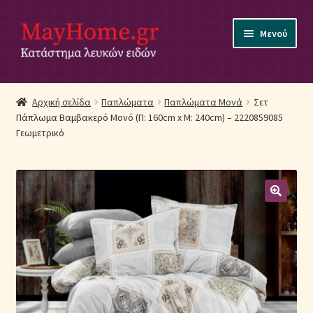
Απευθείας
Μετάβαση
Μενού
μετάβαση
σε
στην
περιεχόμενο
πλοήγηση
Αρχική
Αρχική σελίδα
Παπλώματα
Παπλώματα Μονά
Σετ
Πάπλωμα Βαμβακερό Μονό (Π: 160cm x Μ: 240cm) – 2220859085
Ακύρωση Παραγγελίας
Γεωμετρικό
Αποστολές
Βρεφικά Λευκά Είδη
Επικοινωνία
Επιστροφές Προϊόντων
Η εταιρία μας