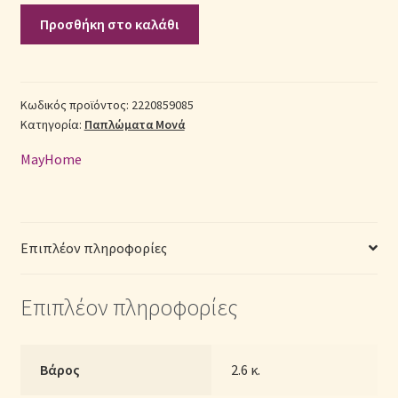
Σετ
Προσθήκη στο καλάθι
Πάπλωμα
Σεντόνια Σετ
Βαμβακερό
Μονό
Σύνδεση
(Π:
Κωδικός προϊόντος:
2220859085
Κατηγορία:
Παπλώματα Μονά
160cm
x
MayHome
Μ:
240cm)
-
2220859085
Επιπλέον πληροφορίες
Γεωμετρικό
ποσότητα
Επιπλέον πληροφορίες
Βάρος
2.6 κ.