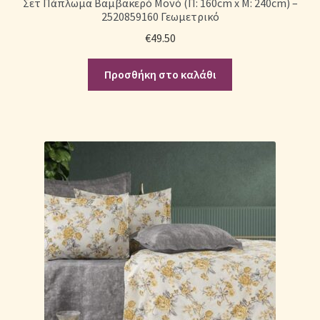
Σετ Πάπλωμα Βαμβακερό Μονό (Π: 160cm x Μ: 240cm) –
2520859160 Γεωμετρικό
€
49.50
Προσθήκη στο καλάθι