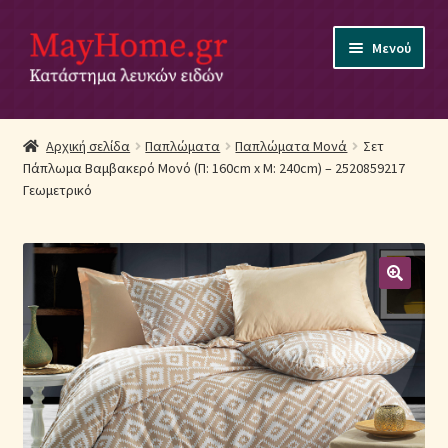
Απευθείας
Μετάβαση
Μενού
μετάβαση
σε
στην
περιεχόμενο
πλοήγηση
Αρχική
Αρχική σελίδα
Παπλώματα
Παπλώματα Μονά
Σετ
Πάπλωμα Βαμβακερό Μονό (Π: 160cm x Μ: 240cm) – 2520859217
Ακύρωση Παραγγελίας
Γεωμετρικό
Αποστολές
Βρεφικά Λευκά Είδη
Επικοινωνία
Επιστροφές Προϊόντων
Η εταιρία μας