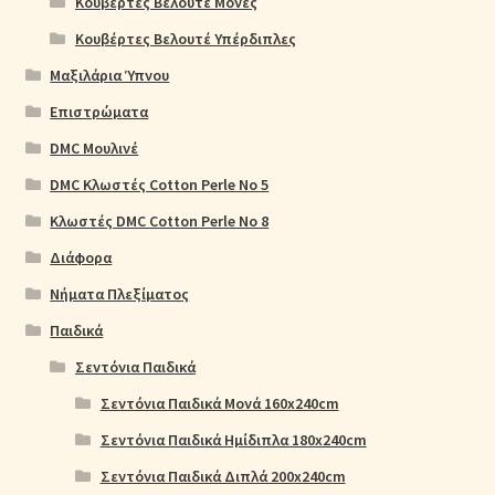
Κουβέρτες Βελουτέ Μονές
Κουβέρτες Βελουτέ Υπέρδιπλες
Μαξιλάρια Ύπνου
Επιστρώματα
DMC Μουλινέ
DMC Κλωστές Cotton Perle No 5
Κλωστές DMC Cotton Perle No 8
Διάφορα
Νήματα Πλεξίματος
Παιδικά
Σεντόνια Παιδικά
Σεντόνια Παιδικά Μονά 160x240cm
Σεντόνια Παιδικά Ημίδιπλα 180x240cm
Σεντόνια Παιδικά Διπλά 200x240cm