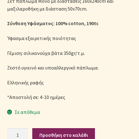
Σετ πάπλωμα Μονό με διαστάσεις 160x240cm και
Μονόχρωμες Παπλωματοθήκες
μαξιλαροθήκη με διάσταση 50x70cm.
Ολοκλήρωση παραγγελίας
Σύνθεση Υφάσματος: 100% cotton, 190tc
Ύφασμα εξαιρετικής ποιότητας
Όροι Χρήσης
Γέμιση: σιλικονούχα βάτα 350gr/τ.μ.
Παιδικά Λευκά Είδη
Ζεστό υγιεινό και υποαλλεργικό πάπλωμα.
Παπλώματα για Ζεστασιά & Άνεση
Ελληνικής ραφής
Παπλωματοθήκες
*Αποστολή σε: 4-10 ημέρες
Πικέ Κουβέρτες
Σε απόθεμα
Πληρωμές
Σετ
Προσθήκη στο καλάθι
Πολιτική cookie