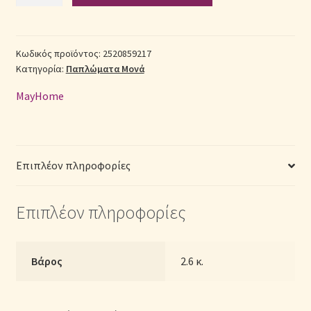
Πάπλωμα
Βαμβακερό
Σεντόνια Σετ
Μονό
(Π:
Κωδικός προϊόντος:
2520859217
Σύνδεση
Κατηγορία:
Παπλώματα Μονά
160cm
x
MayHome
Μ:
240cm)
-
2520859217
Επιπλέον πληροφορίες
Γεωμετρικό
ποσότητα
Επιπλέον πληροφορίες
Βάρος
2.6 κ.