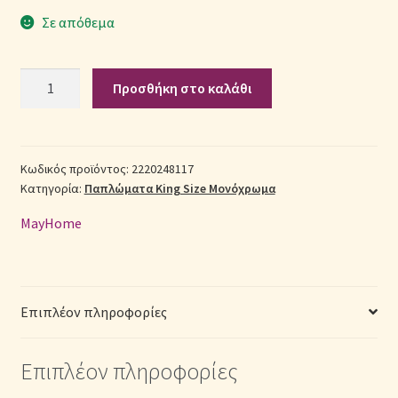
Σε απόθεμα
Σεντόνια Σετ
Σετ
Σύνδεση
Προσθήκη στο καλάθι
Πάπλωμα
Βαμβακερό
King
Size
Κωδικός προϊόντος:
2220248117
Κατηγορία:
Παπλώματα King Size Μονόχρωμα
(Π:
260cm
MayHome
x
Μ:
240cm)
–
Επιπλέον πληροφορίες
2220248117
Μονόχρωμο
Επιπλέον πληροφορίες
Μουσταρδί
ποσότητα