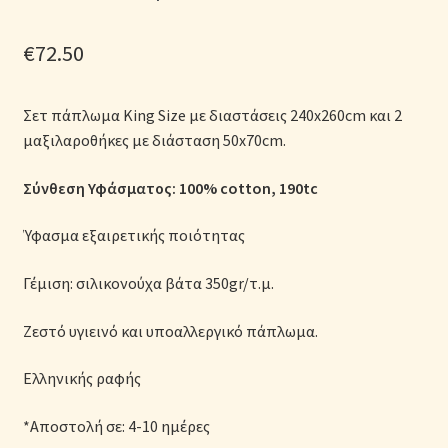
Μονόχρωμες Παπλωματοθήκες
€
72.50
Ολοκλήρωση παραγγελίας
Σετ πάπλωμα King Size με διαστάσεις 240x260cm και 2
Όροι Χρήσης
μαξιλαροθήκες με διάσταση 50x70cm.
Παιδικά Λευκά Είδη
Σύνθεση Υφάσματος: 100% cotton
, 190tc
Παπλώματα για Ζεστασιά & Άνεση
Ύφασμα εξαιρετικής ποιότητας
Παπλωματοθήκες
Γέμιση: σιλικονούχα βάτα 350gr/τ.μ.
Ζεστό υγιεινό και υποαλλεργικό πάπλωμα.
Πικέ Κουβέρτες
Ελληνικής ραφής
Πληρωμές
*Αποστολή σε: 4-10 ημέρες
Πολιτική cookie