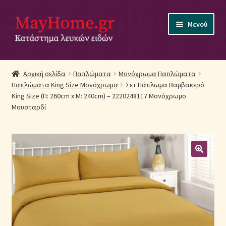
Απευθείας
Μετάβαση
Μενού
μετάβαση
σε
στην
περιεχόμενο
πλοήγηση
Αρχική
Αρχική σελίδα
Παπλώματα
Μονόχρωμα Παπλώματα
Παπλώματα King Size Μονόχρωμα
Σετ Πάπλωμα Βαμβακερό
Ακύρωση Παραγγελίας
King Size (Π: 260cm x Μ: 240cm) – 2220248117 Μονόχρωμο
Μουσταρδί
Αποστολές
Βρεφικά Λευκά Είδη
Επικοινωνία
Επιστροφές Προϊόντων
Η εταιρία μας