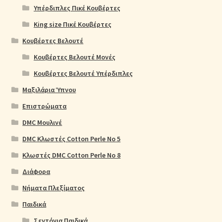
Υπέρδιπλες Πικέ Κουβέρτες
King size Πικέ Κουβέρτες
Κουβέρτες Βελουτέ
Κουβέρτες Βελουτέ Μονές
Κουβέρτες Βελουτέ Υπέρδιπλες
Μαξιλάρια Ύπνου
Επιστρώματα
DMC Μουλινέ
DMC Κλωστές Cotton Perle No 5
Κλωστές DMC Cotton Perle No 8
Διάφορα
Νήματα Πλεξίματος
Παιδικά
Σεντόνια Παιδικά