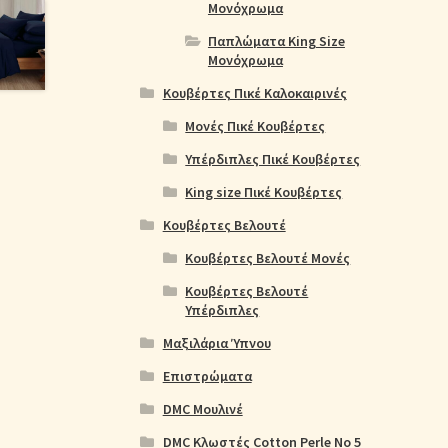
Μονόχρωμα
Παπλώματα King Size
Μονόχρωμα
Κουβέρτες Πικέ Καλοκαιρινές
Μονές Πικέ Κουβέρτες
Υπέρδιπλες Πικέ Κουβέρτες
King size Πικέ Κουβέρτες
Κουβέρτες Βελουτέ
Κουβέρτες Βελουτέ Μονές
Κουβέρτες Βελουτέ
Υπέρδιπλες
Μαξιλάρια Ύπνου
Επιστρώματα
DMC Μουλινέ
DMC Κλωστές Cotton Perle No 5