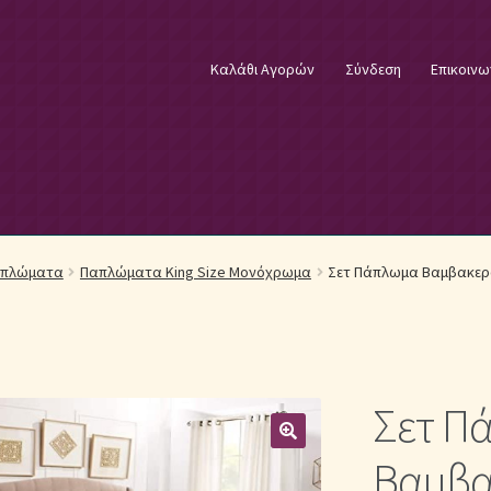
Καλάθι Αγορών
Σύνδεση
Επικοινω
φικά Λευκά Είδη
Επικοινωνία
Επιστροφές Προϊόντων
Η εταιρία
απλώματα
Παπλώματα King Size Μονόχρωμα
Σετ Πάπλωμα Βαμβακερό 
λωστές κεντήματος
Κουβέρτες Βελουτέ & Πικέ
E
Μονόχρωμα Κουβερλί με Διαχρονική Κομψότητα
Σετ Π
μψότητα
Μονόχρωμα Σετ Σεντόνια
Μονόχρωμες Παπλωματοθήκ
Βαμβακ