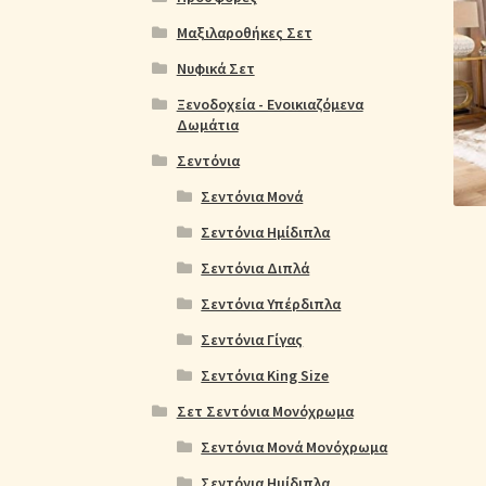
Ολοκλήρωση παραγγελίας
Όροι Χρήσης
Παιδ
Μαξιλαροθήκες Σετ
Πικέ Κουβέρτες
Πληρωμές
Πολιτική cookie
Νυφικά Σετ
Ξενοδοχεία - Ενοικιαζόμενα
Δωμάτια
Σεντόνια
Σεντόνια Μονά
Σεντόνια Ημίδιπλα
Σεντόνια Διπλά
Σεντόνια Υπέρδιπλα
Σεντόνια Γίγας
Σεντόνια King Size
Σετ Σεντόνια Μονόχρωμα
Σεντόνια Μονά Μονόχρωμα
Σεντόνια Ημίδιπλα