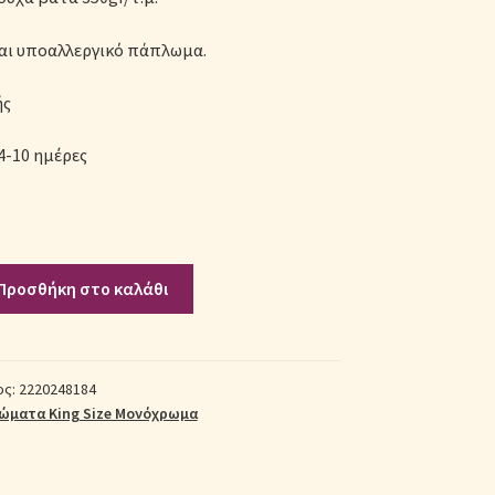
και υποαλλεργικό πάπλωμα.
ής
4-10 ημέρες
Προσθήκη στο καλάθι
ος:
2220248184
ώματα King Size Μονόχρωμα