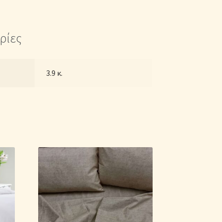
ρίες
3.9 κ.