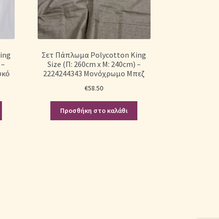
ing
Σετ Πάπλωμα Polycotton King
 –
Size (Π: 260cm x Μ: 240cm) –
υκό
2224244343 Μονόχρωμο Μπεζ
€
58.50
Προσθήκη στο καλάθι