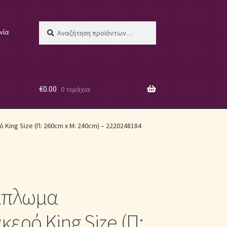
Αναζήτηση
Αναζήτηση
νία
για:
€
0.00
0 τεμάχια
 μας
King Size (Π: 260cm x Μ: 240cm) – 2220248184
άπλωμα
ες
ερό King Size (Π: