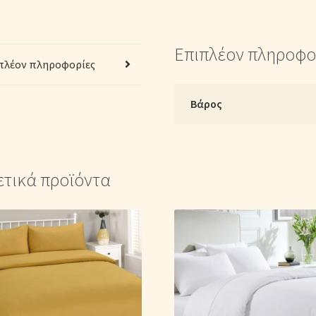
Μ:
240cm)
–
Επιπλέον πληροφο
2220248184
πλέον πληροφορίες
Μονόχρωμο
Μαύρο
Βάρος
ποσότητα
ετικά προϊόντα