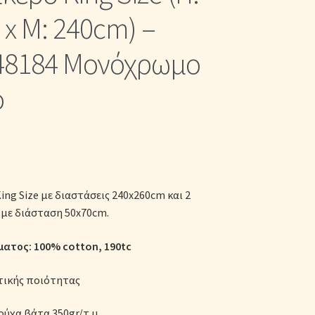
κες
x Μ: 240cm) –
48184 Μονόχρωμο
ο
ng Size με διαστάσεις 240x260cm και 2
με διάσταση 50x70cm.
ατος: 100% cotton
, 190tc
τικής ποιότητας
ούχα βάτα 350gr/τ.μ.