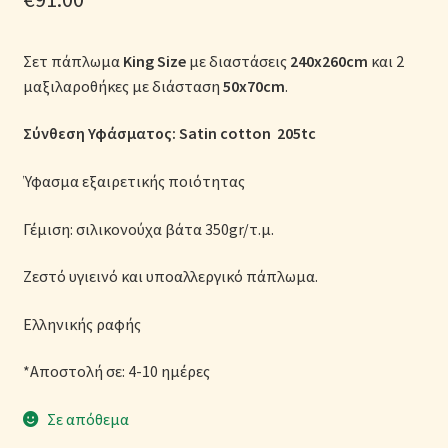
Μονόχρωμες Παπλωματοθήκες
Σετ πάπλωμα
King Size
με διαστάσεις
240x260cm
και 2
Ολοκλήρωση παραγγελίας
μαξιλαροθήκες με διάσταση
50x70cm
.
Όροι Χρήσης
Σύνθεση Υφάσματος: Satin cotton 205tc
Παιδικά Λευκά Είδη
Ύφασμα εξαιρετικής ποιότητας
Γέμιση: σιλικονούχα βάτα 350gr/τ.μ.
Παπλώματα για Ζεστασιά & Άνεση
Ζεστό υγιεινό και υποαλλεργικό πάπλωμα.
Παπλωματοθήκες
Ελληνικής ραφής
Πικέ Κουβέρτες
*Αποστολή σε: 4-10 ημέρες
Πληρωμές
Σε απόθεμα
Πολιτική cookie