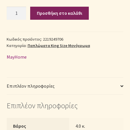
Σετ
Προσθήκη στο καλάθι
Σεντόνια Σετ
Πάπλωμα
Βαμβακοσατέν
Σύνδεση
King
Size
Κωδικός προϊόντος:
2219249706
Κατηγορία:
Παπλώματα King Size Μονόχρωμα
(Π:
260cm
MayHome
x
Μ:
240cm)
-
Επιπλέον πληροφορίες
2219249706
Μονόχρωμο
Επιπλέον πληροφορίες
Μπεζ
ποσότητα
Βάρος
4.0 κ.