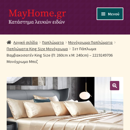
Απευθείας
Μετάβαση
Μενού
μετάβαση
σε
στην
περιεχόμενο
πλοήγηση
Αρχική
Αρχική σελίδα
Παπλώματα
Μονόχρωμα Παπλώματα
Παπλώματα King Size Μονόχρωμα
Σετ Πάπλωμα
Ακύρωση Παραγγελίας
Βαμβακοσατέν King Size (Π: 260cm x Μ: 240cm) – 2219249706
Μονόχρωμο Μπεζ
Αποστολές
Βρεφικά Λευκά Είδη
Επικοινωνία
Επιστροφές Προϊόντων
Η εταιρία μας