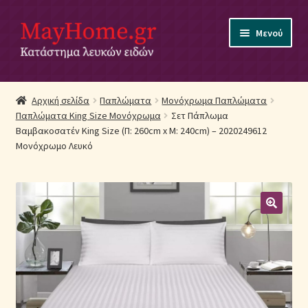
Απευθείας
Μετάβαση
Μενού
μετάβαση
σε
στην
περιεχόμενο
πλοήγηση
Αρχική
Αρχική σελίδα
Παπλώματα
Μονόχρωμα Παπλώματα
Παπλώματα King Size Μονόχρωμα
Σετ Πάπλωμα
Ακύρωση Παραγγελίας
Βαμβακοσατέν King Size (Π: 260cm x Μ: 240cm) – 2020249612
Μονόχρωμο Λευκό
Αποστολές
Βρεφικά Λευκά Είδη
Επικοινωνία
Επιστροφές Προϊόντων
Η εταιρία μας