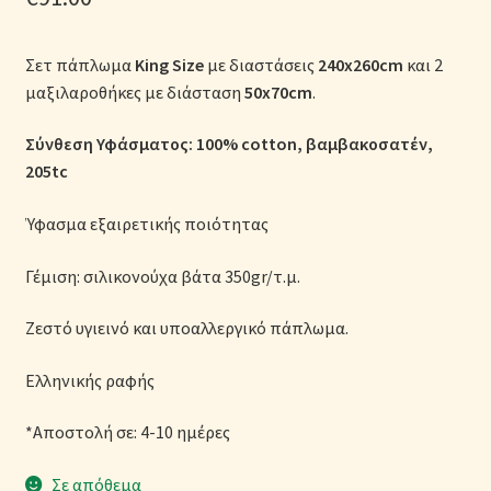
Μονόχρωμες Παπλωματοθήκες
Σετ πάπλωμα
King Size
με διαστάσεις
240x260cm
και 2
Ολοκλήρωση παραγγελίας
μαξιλαροθήκες με διάσταση
50x70cm
.
Όροι Χρήσης
Σύνθεση Υφάσματος: 100% cotton, βαμβακοσατέν,
205tc
Παιδικά Λευκά Είδη
Ύφασμα εξαιρετικής ποιότητας
Παπλώματα για Ζεστασιά & Άνεση
Γέμιση: σιλικονούχα βάτα 350gr/τ.μ.
Παπλωματοθήκες
Ζεστό υγιεινό και υποαλλεργικό πάπλωμα.
Πικέ Κουβέρτες
Ελληνικής ραφής
Πληρωμές
*Αποστολή σε: 4-10 ημέρες
Πολιτική cookie
Σε απόθεμα