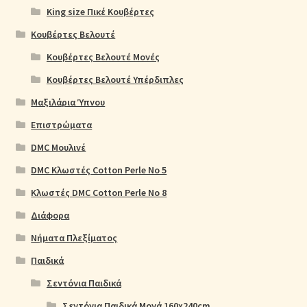
King size Πικέ Κουβέρτες
Κουβέρτες Βελουτέ
Κουβέρτες Βελουτέ Μονές
Κουβέρτες Βελουτέ Υπέρδιπλες
Μαξιλάρια Ύπνου
Επιστρώματα
DMC Μουλινέ
DMC Κλωστές Cotton Perle No 5
Κλωστές DMC Cotton Perle No 8
Διάφορα
Νήματα Πλεξίματος
Παιδικά
Σεντόνια Παιδικά
Σεντόνια Παιδικά Μονά 160x240cm