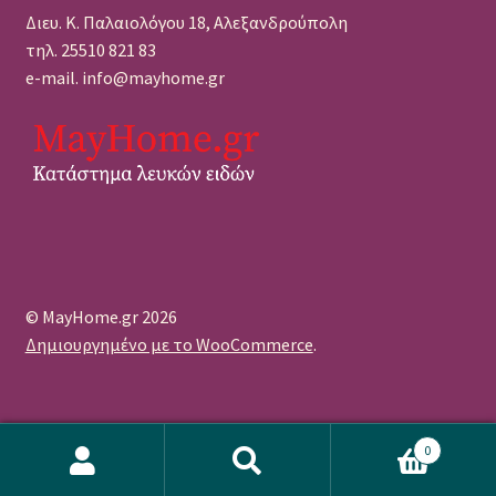
Διευ. Κ. Παλαιολόγου 18, Αλεξανδρούπολη
τηλ. 25510 821 83
e-mail. info@mayhome.gr
© MayHome.gr 2026
Δημιουργημένο με το WooCommerce
.
0
Αναζήτηση
Αναζήτηση
WordPress Πρόσθετο Cookie από το Real Cookie Banner