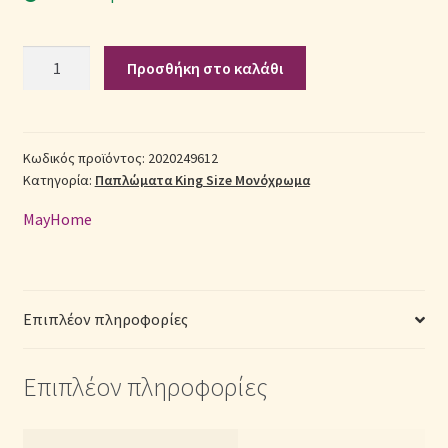
Σεντόνια Σετ
Σετ
Προσθήκη στο καλάθι
Πάπλωμα
Σύνδεση
Βαμβακοσατέν
King
Size
Κωδικός προϊόντος:
2020249612
Κατηγορία:
Παπλώματα King Size Μονόχρωμα
(Π:
260cm
MayHome
x
Μ:
240cm)
-
Επιπλέον πληροφορίες
2020249612
Μονόχρωμο
Επιπλέον πληροφορίες
Λευκό
ποσότητα