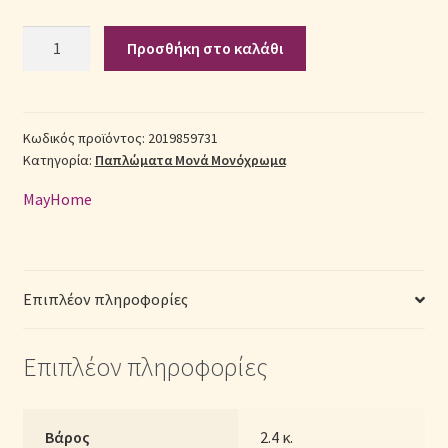
Σετ
Σεντόνια Σετ
Προσθήκη στο καλάθι
Πάπλωμα
Βαμβακοσατέν
Σύνδεση
Μονό
(Π:
Κωδικός προϊόντος:
2019859731
Κατηγορία:
Παπλώματα Μονά Μονόχρωμα
160cm
x
MayHome
Μ:
240cm)
-
2019859731
Επιπλέον πληροφορίες
Μονόχρωμο
Ματζέντα
Επιπλέον πληροφορίες
ποσότητα
Βάρος
2.4 κ.