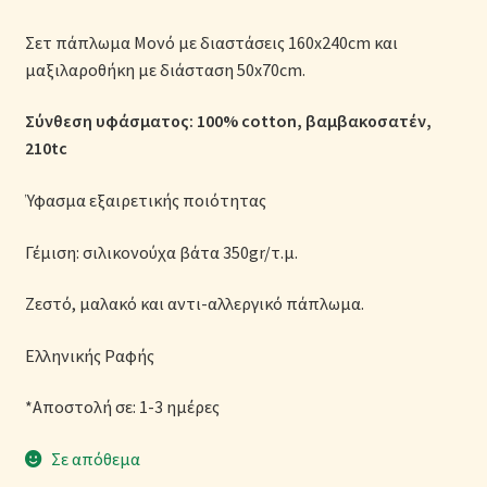
Μονόχρωμες Παπλωματοθήκες
Σετ πάπλωμα Μονό με διαστάσεις 160x240cm και
μαξιλαροθήκη με διάσταση 50x70cm.
Ολοκλήρωση παραγγελίας
Σύνθεση υφάσματος: 100% cotton, βαμβακοσατέν,
Όροι Χρήσης
210tc
Παιδικά Λευκά Είδη
Ύφασμα εξαιρετικής ποιότητας
Παπλώματα για Ζεστασιά & Άνεση
Γέμιση: σιλικονούχα βάτα 350gr/τ.μ.
Ζεστό, μαλακό και αντι-αλλεργικό πάπλωμα.
Παπλωματοθήκες
Ελληνικής Ραφής
Πικέ Κουβέρτες
*Αποστολή σε: 1-3 ημέρες
Πληρωμές
Σε απόθεμα
Πολιτική cookie