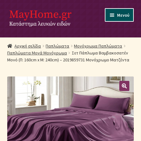
Απευθείας
Μετάβαση
Μενού
μετάβαση
σε
στην
περιεχόμενο
πλοήγηση
Αρχική
Αρχική σελίδα
Παπλώματα
Μονόχρωμα Παπλώματα
Παπλώματα Μονά Μονόχρωμα
Σετ Πάπλωμα Βαμβακοσατέν
Ακύρωση Παραγγελίας
Μονό (Π: 160cm x Μ: 240cm) – 2019859731 Μονόχρωμο Ματζέντα
Αποστολές
Βρεφικά Λευκά Είδη
Επικοινωνία
Επιστροφές Προϊόντων
Η εταιρία μας