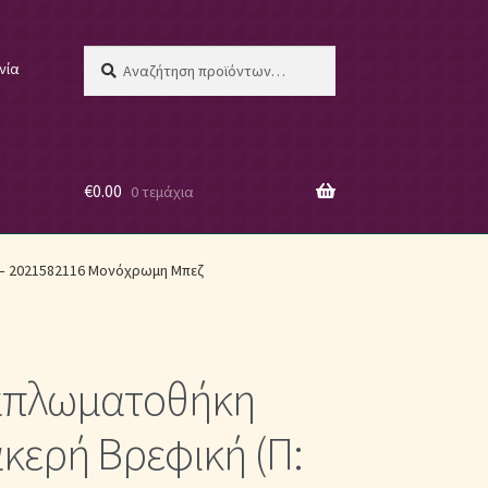
Αναζήτηση
Αναζήτηση
νία
για:
€
0.00
0 τεμάχια
 μας
 – 2021582116 Μονόχρωμη Μπεζ
απλωματοθήκη
ες
κερή Βρεφική (Π: