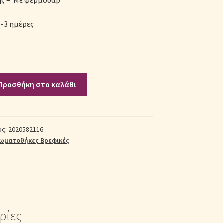
ής – Με φερμουάρ
-3 ημέρες
Προσθήκη στο καλάθι
κη
ος:
2020582116
ωματοθήκες Βρεφικές
ρίες