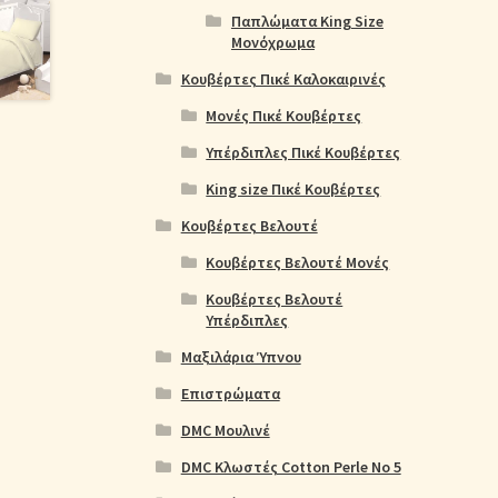
Παπλώματα King Size
Μονόχρωμα
Κουβέρτες Πικέ Καλοκαιρινές
Μονές Πικέ Κουβέρτες
Υπέρδιπλες Πικέ Κουβέρτες
King size Πικέ Κουβέρτες
Κουβέρτες Βελουτέ
Κουβέρτες Βελουτέ Μονές
Κουβέρτες Βελουτέ
Υπέρδιπλες
Μαξιλάρια Ύπνου
Επιστρώματα
DMC Μουλινέ
DMC Κλωστές Cotton Perle No 5