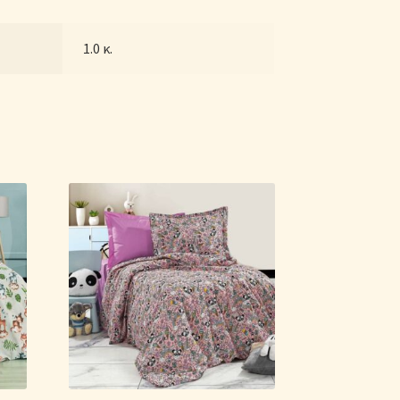
1.0 κ.