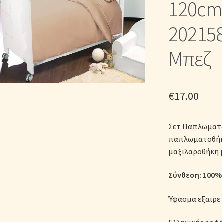
120cm 
ικά Λευκά Είδη
Παπλώματα για Ζεστασιά & Άνεση
Παπλωματοθή
20215
Σεντόνια Σετ
Σύνδεση
Μπεζ
€
17.00
Σετ Παπλωματο
παπλωματοθήκη
μαξιλαροθήκη 
Σύνθεση: 100% 
Ύφασμα εξαιρε