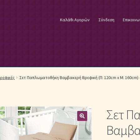
Καλάθι Αγορών
Σύνδεση
Επικοινω
φικά Λευκά Είδη
Επικοινωνία
Επιστροφές Προϊόντων
Η εταιρία
ρεφικές
Σετ Παπλωματοθήκη Βαμβακερή Βρεφική (Π: 120cm x Μ: 160cm)
λωστές κεντήματος
Κουβέρτες Βελουτέ & Πικέ
E
Μονόχρωμα Κουβερλί με Διαχρονική Κομψότητα
Σετ Π
μψότητα
Μονόχρωμα Σετ Σεντόνια
Μονόχρωμες Παπλωματοθήκ
Βαμβα