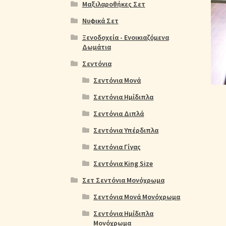
Ολοκλήρωση παραγγελίας
Όροι Χρήσης
Παιδ
Μαξιλαροθήκες Σετ
Νυφικά Σετ
Πικέ Κουβέρτες
Πληρωμές
Πολιτική cookie
Ξενοδοχεία - Ενοικιαζόμενα
Δωμάτια
Σεντόνια
Σεντόνια Μονά
Σεντόνια Ημίδιπλα
Σεντόνια Διπλά
Σεντόνια Υπέρδιπλα
Σεντόνια Γίγας
Σεντόνια King Size
Σετ Σεντόνια Μονόχρωμα
Σεντόνια Μονά Μονόχρωμα
Σεντόνια Ημίδιπλα
Μονόχρωμα