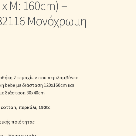
x Μ: 160cm) –
κες
82116 Μονόχρωμη
θήκη 2 τεμαχίων που περιλαμβάνει:
 bebe με διάσταση 120x160cm και
με διάσταση 30x40cm
cotton, περκάλι, 190tc
τικής ποιότητας