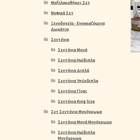
Ολοκλήρωση παραγγελίας
Όροι Χρήσης
Παιδ
Μαξιλαροθήκες Σετ
Νυφικά Σετ
Πικέ Κουβέρτες
Πληρωμές
Πολιτική cookie
Ξενοδοχεία - Ενοικιαζόμενα
Δωμάτια
Σεντόνια
Σεντόνια Μονά
Σεντόνια Ημίδιπλα
Σεντόνια Διπλά
Σεντόνια Υπέρδιπλα
Σεντόνια Γίγας
Σεντόνια King Size
Σετ Σεντόνια Μονόχρωμα
Σεντόνια Μονά Μονόχρωμα
Σεντόνια Ημίδιπλα
Μονόχρωμα