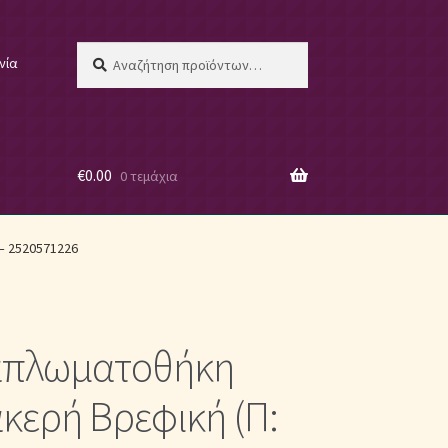
Αναζήτηση
Αναζήτηση
νία
για:
€
0.00
0 τεμάχια
 μας
– 2520571226
απλωματοθήκη
ες
κερή Βρεφική (Π: