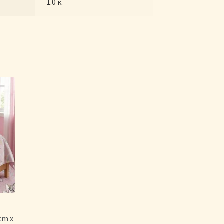
1.0 κ.
cm x