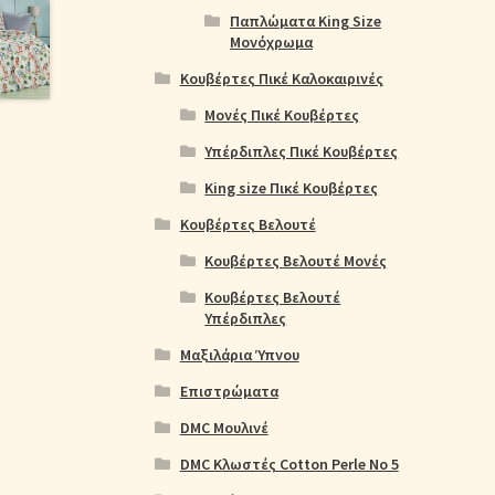
Παπλώματα King Size
Μονόχρωμα
Κουβέρτες Πικέ Καλοκαιρινές
Μονές Πικέ Κουβέρτες
Υπέρδιπλες Πικέ Κουβέρτες
King size Πικέ Κουβέρτες
Κουβέρτες Βελουτέ
Κουβέρτες Βελουτέ Μονές
Κουβέρτες Βελουτέ
Υπέρδιπλες
Μαξιλάρια Ύπνου
Επιστρώματα
DMC Μουλινέ
DMC Κλωστές Cotton Perle No 5