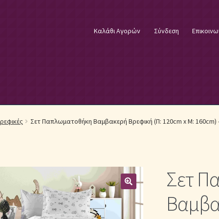
Καλάθι Αγορών
Σύνδεση
Επικοινω
φικά Λευκά Είδη
Επικοινωνία
Επιστροφές Προϊόντων
Η εταιρία
ρεφικές
Σετ Παπλωματοθήκη Βαμβακερή Βρεφική (Π: 120cm x Μ: 160cm) 
λωστές κεντήματος
Κουβέρτες Βελουτέ & Πικέ
E
Μονόχρωμα Κουβερλί με Διαχρονική Κομψότητα
Σετ Π
μψότητα
Μονόχρωμα Σετ Σεντόνια
Μονόχρωμες Παπλωματοθήκ
Βαμβα