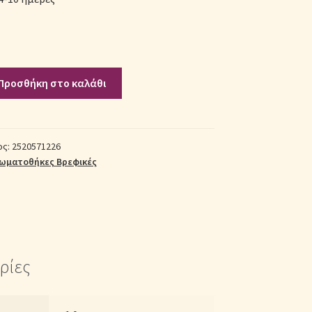
Προσθήκη στο καλάθι
κη
ος:
2520571226
ωματοθήκες Βρεφικές
ρίες