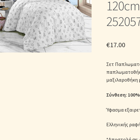
120cm 
ικά Λευκά Είδη
Παπλώματα για Ζεστασιά & Άνεση
Παπλωματοθή
25205
Σεντόνια Σετ
Σύνδεση
€
17.00
Σετ Παπλωματο
παπλωματοθήκη
μαξιλαροθήκη 
Σύνθεση: 100% 
Ύφασμα εξαιρε
Ελληνικής ραφ
*Αποστολή σε: 