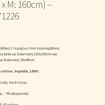
x Μ: 160cm) –
κες
71226
θήκη 2 τεμαχίων που περιλαμβάνει:
 bebe με διάσταση 120x160cm και
με διάσταση 30x40cm
cotton, περκάλι, 190tc
τικής ποιότητας
ής – Με φερμουάρ
4-10 ημέρες