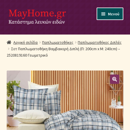
Απευθείας
Μετάβαση
Μενού
μετάβαση
σε
στην
περιεχόμενο
πλοήγηση
Αρχική
Αρχική σελίδα
Παπλωματοθήκες
Παπλωματοθήκες Διπλές
Σετ Παπλωματοθήκη Βαμβακερή Διπλή (Π: 200cm x Μ: 240cm) –
Ακύρωση Παραγγελίας
2520819160 Γεωμετρικό
Αποστολές
Βρεφικά Λευκά Είδη
Επικοινωνία
Επιστροφές Προϊόντων
Η εταιρία μας