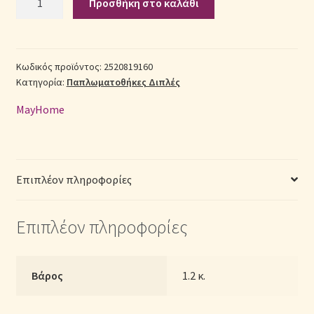
Προσθήκη στο καλάθι
Παπλωματοθήκη
Βαμβακερή
Σεντόνια Σετ
Διπλή
(Π:
Κωδικός προϊόντος:
2520819160
Σύνδεση
Κατηγορία:
Παπλωματοθήκες Διπλές
200cm
x
MayHome
Μ:
240cm)
–
2520819160
Επιπλέον πληροφορίες
Γεωμετρικό
ποσότητα
Επιπλέον πληροφορίες
Βάρος
1.2 κ.