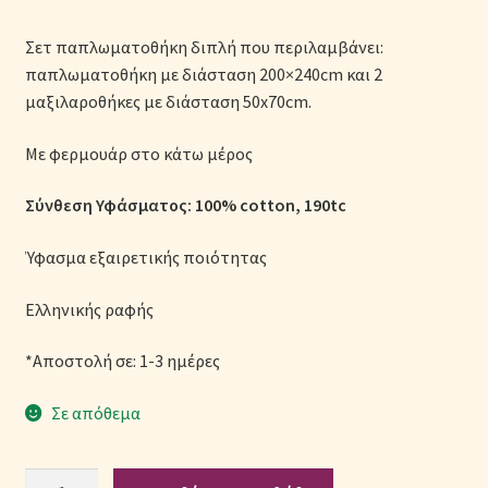
Μονόχρωμες Παπλωματοθήκες
Σετ παπλωματοθήκη διπλή που περιλαμβάνει:
παπλωματοθήκη με διάσταση 200×240cm και 2
Ολοκλήρωση παραγγελίας
μαξιλαροθήκες με διάσταση 50x70cm.
Όροι Χρήσης
Με φερμουάρ στο κάτω μέρος
Παιδικά Λευκά Είδη
Σύνθεση Υφάσματος: 100% cotton, 190tc
Παπλώματα για Ζεστασιά & Άνεση
Ύφασμα εξαιρετικής ποιότητας
Παπλωματοθήκες
Ελληνικής ραφής
*Αποστολή σε: 1-3 ημέρες
Πικέ Κουβέρτες
Σε απόθεμα
Πληρωμές
Πολιτική cookie
Σετ