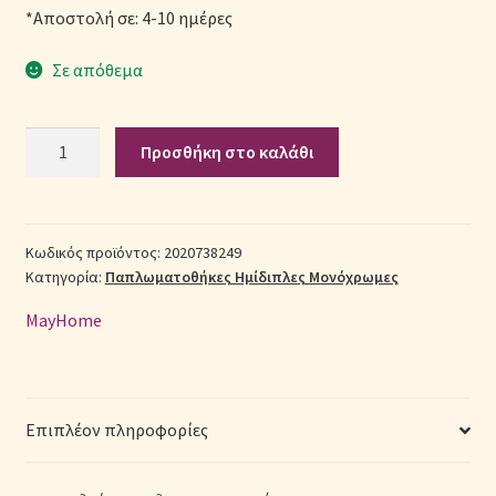
*Αποστολή σε: 4-10 ημέρες
Σεντόνια Σετ
Σε απόθεμα
Σύνδεση
Σετ
Προσθήκη στο καλάθι
Παπλωματοθήκη
Βαμβακερή
Ημίδιπλη
(Π:
Κωδικός προϊόντος:
2020738249
Κατηγορία:
Παπλωματοθήκες Ημίδιπλες Μονόχρωμες
180cm
x
MayHome
Μ:
240cm)
–
2020738249
Επιπλέον πληροφορίες
Μονόχρωμη
Ροζ