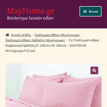
Απευθείας
Μετάβαση
Μενού
μετάβαση
σε
στην
περιεχόμενο
πλοήγηση
Αρχική
Αρχική σελίδα
Παπλωματοθήκες Μονόχρωμες
Παπλωματοθήκες Ημίδιπλες Μονόχρωμες
Σετ Παπλωματοθήκη
Ακύρωση Παραγγελίας
Βαμβακερή Ημίδιπλη (Π: 180cm x Μ: 240cm) – 2020738249
Μονόχρωμη Ροζ παλ
Αποστολές
Βρεφικά Λευκά Είδη
Επικοινωνία
Επιστροφές Προϊόντων
Η εταιρία μας