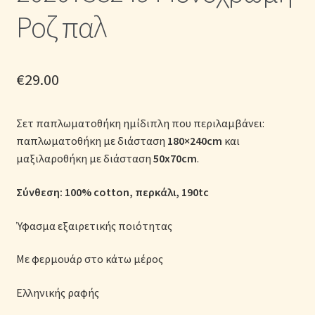
Μονόχρωμες Παπλωματοθήκες
Ροζ παλ
Ολοκλήρωση παραγγελίας
€
29.00
Όροι Χρήσης
Σετ παπλωματοθήκη ημίδιπλη που περιλαμβάνει:
Παιδικά Λευκά Είδη
παπλωματοθήκη με διάσταση
180×240cm
και
μαξιλαροθήκη με διάσταση
50x70cm
.
Παπλώματα για Ζεστασιά & Άνεση
Σύνθεση: 100% cotton, περκάλι, 190tc
Παπλωματοθήκες
Ύφασμα εξαιρετικής ποιότητας
Πικέ Κουβέρτες
Με φερμουάρ στο κάτω μέρος
Πληρωμές
Ελληνικής ραφής
Πολιτική cookie