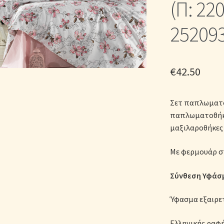
(Π: 22
ικά Λευκά Είδη
Παπλώματα για Ζεστασιά & Άνεση
Παπλωματοθή
252093
Σεντόνια Σετ
Σύνδεση
€
42.50
Σετ παπλωματο
παπλωματοθήκη
μαξιλαροθήκες 
Με φερμουάρ σ
Σύνθεση Υφάσμ
Ύφασμα εξαιρε
Ελληνικής ραφ