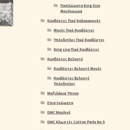
Παπλώματα King Size
Μονόχρωμα
Κουβέρτες Πικέ Καλοκαιρινές
Μονές Πικέ Κουβέρτες
Υπέρδιπλες Πικέ Κουβέρτες
King size Πικέ Κουβέρτες
Κουβέρτες Βελουτέ
Κουβέρτες Βελουτέ Μονές
Κουβέρτες Βελουτέ
Υπέρδιπλες
Μαξιλάρια Ύπνου
Επιστρώματα
DMC Μουλινέ
DMC Κλωστές Cotton Perle No 5