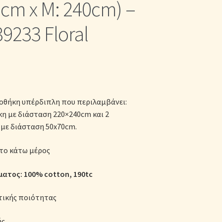
0cm x Μ: 240cm) –
κες
9233 Floral
θήκη υπέρδιπλη που περιλαμβάνει:
 με διάσταση 220×240cm και 2
με διάσταση 50x70cm.
το κάτω μέρος
ατος: 100% cotton, 190tc
τικής ποιότητας
ής