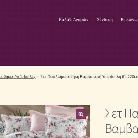
Καλάθι Αγορών
Σύνδεση
Επικοινω
φικά Λευκά Είδη
Επικοινωνία
Επιστροφές Προϊόντων
Η εταιρία
οθήκες Υπέρδιπλες
Σετ Παπλωματοθήκη Βαμβακερή Υπέρδιπλη (Π: 220cm 
λωστές κεντήματος
Κουβέρτες Βελουτέ & Πικέ
E
Μονόχρωμα Κουβερλί με Διαχρονική Κομψότητα
Σετ Π
μψότητα
Μονόχρωμα Σετ Σεντόνια
Μονόχρωμες Παπλωματοθήκ
Βαμβα