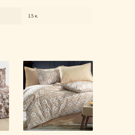
1.5 κ.