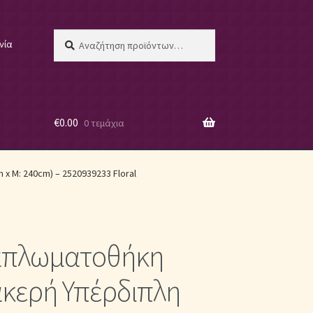
Αναζήτηση
Αναζήτηση
νία
για:
€
0.00
0 τεμάχια
 μας
x Μ: 240cm) – 2520939233 Floral
απλωματοθήκη
ες
κερή Υπέρδιπλη