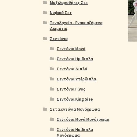
Ολοκλήρωση παραγγελίας
Όροι Χρήσης
Παιδ
Μαξιλαροθήκες Σετ
Νυφικά Σετ
Πικέ Κουβέρτες
Πληρωμές
Πολιτική cookie
Ξενοδοχεία - Ενοικιαζόμενα
Δωμάτια
Σεντόνια
Σεντόνια Μονά
Σεντόνια Ημίδιπλα
Σεντόνια Διπλά
Σεντόνια Υπέρδιπλα
Σεντόνια Γίγας
Σεντόνια King Size
Σετ Σεντόνια Μονόχρωμα
Σεντόνια Μονά Μονόχρωμα
Σεντόνια Ημίδιπλα
Μονόχρωμα