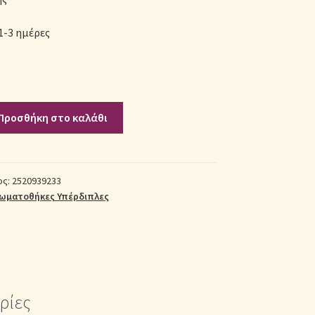
1-3 ημέρες
Προσθήκη στο καλάθι
κη
ος:
2520939233
ωματοθήκες Υπέρδιπλες
ρίες