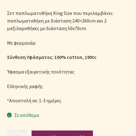
Μονόχρωμες Παπλωματοθήκες
Σετ παπλωματοθήκη King Size που περιλαμβάνει:
παπλωματοθήκη με διάσταση 240×260cm και 2
Ολοκλήρωση παραγγελίας
μαξιλαροθήκες με διάσταση 50x70cm.
Όροι Χρήσης
Με φερμουάρ
Παιδικά Λευκά Είδη
Σύνθεση Υφάσματος: 100% cotton, 190tc
Παπλώματα για Ζεστασιά & Άνεση
Ύφασμα εξαιρετικής ποιότητας
Παπλωματοθήκες
Ελληνικής ραφής
*Αποστολή σε: 1-3 ημέρες
Πικέ Κουβέρτες
Σε απόθεμα
Πληρωμές
Πολιτική cookie
Σετ