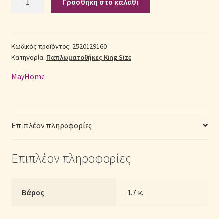
Προσθήκη στο καλάθι
Παπλωματοθήκη
Βαμβακερή
Σεντόνια Σετ
King
Size
Κωδικός προϊόντος:
2520129160
Σύνδεση
Κατηγορία:
Παπλωματοθήκες King Size
(Π:
260cm
MayHome
x
Μ:
240cm)
-
Επιπλέον πληροφορίες
2520129160
Γεωμετρικό
Επιπλέον πληροφορίες
ποσότητα
Βάρος
1.7 κ.