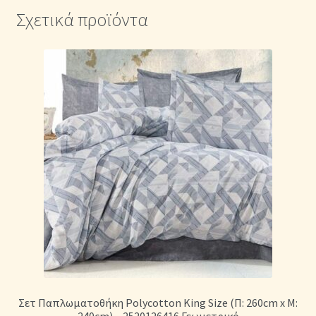
Σχετικά προϊόντα
Σετ Παπλωματοθήκη Polycotton King Size (Π: 260cm x Μ:
240cm) – 2520126416 Γεωμετρικό