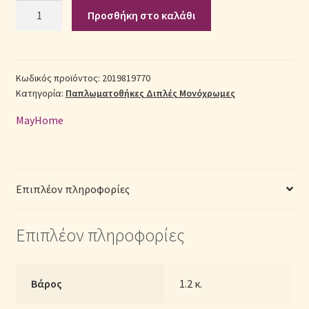
Σετ
Προσθήκη στο καλάθι
Παπλωματοθήκη
Σεντόνια Σετ
Βαμβακοσατέν
Διπλή
Σύνδεση
(Π:
Κωδικός προϊόντος:
2019819770
Κατηγορία:
Παπλωματοθήκες Διπλές Μονόχρωμες
200cm
x
MayHome
Μ:
240cm)
–
2019819770
Επιπλέον πληροφορίες
Μονόχρωμη
Γκρι
Επιπλέον πληροφορίες
ποσότητα
Βάρος
1.2 κ.