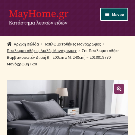
Απευθείας
Μετάβαση
Μενού
μετάβαση
σε
στην
περιεχόμενο
πλοήγηση
Αρχική
Αρχική σελίδα
Παπλωματοθήκες Μονόχρωμες
Παπλωματοθήκες Διπλές Μονόχρωμες
Σετ Παπλωματοθήκη
Ακύρωση Παραγγελίας
Βαμβακοσατέν Διπλή (Π: 200cm x Μ: 240cm) – 2019819770
Μονόχρωμη Γκρι
Αποστολές
Βρεφικά Λευκά Είδη
Επικοινωνία
Επιστροφές Προϊόντων
Η εταιρία μας