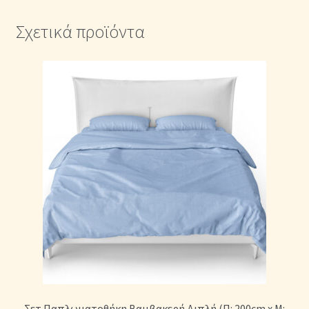
Σχετικά προϊόντα
Σετ Παπλωματοθήκη Βαμβακερή Διπλή (Π: 200cm x Μ: