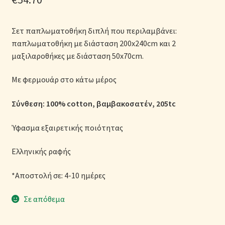
Μονόχρωμες Παπλωματοθήκες
Σετ παπλωματοθήκη διπλή που περιλαμβάνει:
Ολοκλήρωση παραγγελίας
παπλωματοθήκη με διάσταση 200x240cm και 2
μαξιλαροθήκες με διάσταση 50x70cm.
Όροι Χρήσης
Με φερμουάρ στο κάτω μέρος
Παιδικά Λευκά Είδη
Σύνθεση: 100% cotton, βαμβακοσατέν, 205tc
Παπλώματα για Ζεστασιά & Άνεση
Ύφασμα εξαιρετικής ποιότητας
Παπλωματοθήκες
Ελληνικής ραφής
Πικέ Κουβέρτες
*Αποστολή σε: 4-10 ημέρες
Πληρωμές
Σε απόθεμα
Πολιτική cookie