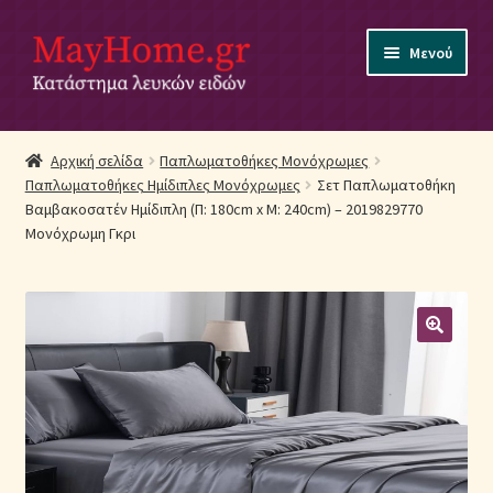
Απευθείας
Μετάβαση
Μενού
μετάβαση
σε
στην
περιεχόμενο
πλοήγηση
Αρχική
Αρχική σελίδα
Παπλωματοθήκες Μονόχρωμες
Παπλωματοθήκες Ημίδιπλες Μονόχρωμες
Σετ Παπλωματοθήκη
Ακύρωση Παραγγελίας
Βαμβακοσατέν Ημίδιπλη (Π: 180cm x Μ: 240cm) – 2019829770
Μονόχρωμη Γκρι
Αποστολές
Βρεφικά Λευκά Είδη
Επικοινωνία
Επιστροφές Προϊόντων
Η εταιρία μας