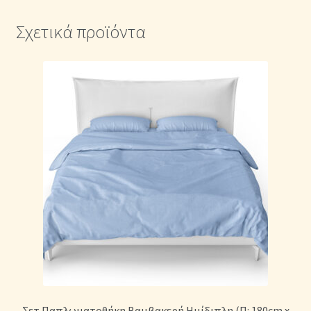
Σχετικά προϊόντα
Σετ Παπλωματοθήκη Βαμβακερή Ημίδιπλη (Π: 180cm x