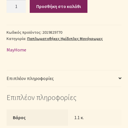
Σετ
Προσθήκη στο καλάθι
Παπλωματοθήκη
Σεντόνια Σετ
Βαμβακοσατέν
Ημίδιπλη
Σύνδεση
(Π:
Κωδικός προϊόντος:
2019829770
Κατηγορία:
Παπλωματοθήκες Ημίδιπλες Μονόχρωμες
180cm
x
MayHome
Μ:
240cm)
–
2019829770
Επιπλέον πληροφορίες
Μονόχρωμη
Γκρι
Επιπλέον πληροφορίες
ποσότητα
Βάρος
1.1 κ.