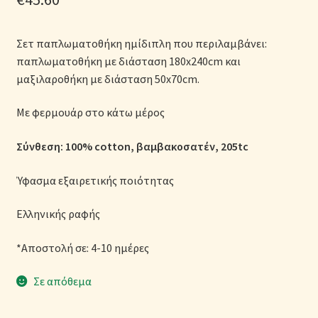
Μονόχρωμες Παπλωματοθήκες
Σετ παπλωματοθήκη ημίδιπλη που περιλαμβάνει:
Ολοκλήρωση παραγγελίας
παπλωματοθήκη με διάσταση 180x240cm και
μαξιλαροθήκη με διάσταση 50x70cm.
Όροι Χρήσης
Με φερμουάρ στο κάτω μέρος
Παιδικά Λευκά Είδη
Σύνθεση: 100% cotton, βαμβακοσατέν, 205tc
Παπλώματα για Ζεστασιά & Άνεση
Ύφασμα εξαιρετικής ποιότητας
Παπλωματοθήκες
Ελληνικής ραφής
Πικέ Κουβέρτες
*Αποστολή σε: 4-10 ημέρες
Πληρωμές
Σε απόθεμα
Πολιτική cookie