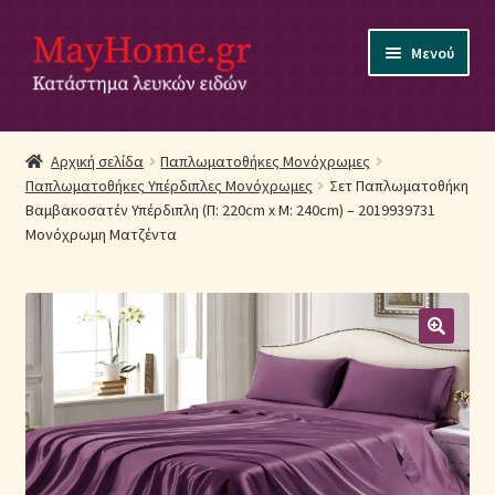
Απευθείας
Μετάβαση
Μενού
μετάβαση
σε
στην
περιεχόμενο
πλοήγηση
Αρχική
Αρχική σελίδα
Παπλωματοθήκες Μονόχρωμες
Παπλωματοθήκες Υπέρδιπλες Μονόχρωμες
Σετ Παπλωματοθήκη
Ακύρωση Παραγγελίας
Βαμβακοσατέν Υπέρδιπλη (Π: 220cm x Μ: 240cm) – 2019939731
Μονόχρωμη Ματζέντα
Αποστολές
Βρεφικά Λευκά Είδη
Επικοινωνία
Επιστροφές Προϊόντων
Η εταιρία μας