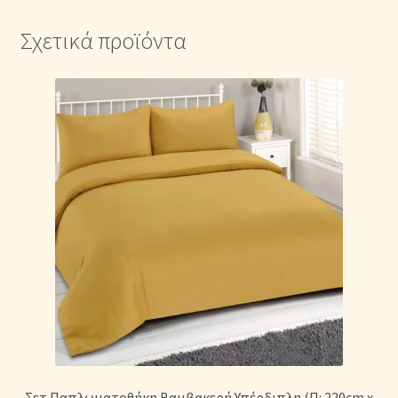
Σχετικά προϊόντα
Σετ Παπλωματοθήκη Βαμβακερή Υπέρδιπλη (Π: 220cm x