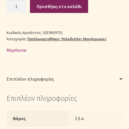
Σετ
Προσθήκη στο καλάθι
Παπλωματοθήκη
Σεντόνια Σετ
Βαμβακοσατέν
Υπέρδιπλη
Σύνδεση
(Π:
Κωδικός προϊόντος:
2019939731
Κατηγορία:
Παπλωματοθήκες Υπέρδιπλες Μονόχρωμες
220cm
x
MayHome
Μ:
240cm)
–
2019939731
Επιπλέον πληροφορίες
Μονόχρωμη
Ματζέντα
Επιπλέον πληροφορίες
ποσότητα
Βάρος
1.5 κ.