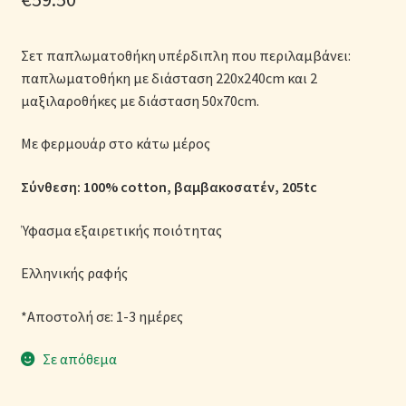
Μονόχρωμες Παπλωματοθήκες
Σετ παπλωματοθήκη υπέρδιπλη που περιλαμβάνει:
Ολοκλήρωση παραγγελίας
παπλωματοθήκη με διάσταση 220x240cm και 2
μαξιλαροθήκες με διάσταση 50x70cm.
Όροι Χρήσης
Με φερμουάρ στο κάτω μέρος
Παιδικά Λευκά Είδη
Σύνθεση: 100% cotton, βαμβακοσατέν, 205tc
Παπλώματα για Ζεστασιά & Άνεση
Ύφασμα εξαιρετικής ποιότητας
Παπλωματοθήκες
Ελληνικής ραφής
Πικέ Κουβέρτες
*Αποστολή σε: 1-3 ημέρες
Πληρωμές
Σε απόθεμα
Πολιτική cookie