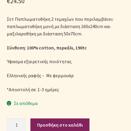
€
24.50
Μονόχρωμες Παπλωματοθήκες
Σετ Παπλωματοθήκη 2 τεμαχίων που περιλαμβάνει:
Ολοκλήρωση παραγγελίας
παπλωματοθήκη μονή με διάσταση 160x240cm και
μαξιλαροθήκη με διάσταση 50x70cm.
Όροι Χρήσης
Σύνθεση: 100% cotton, περκάλι, 190tc
Παιδικά Λευκά Είδη
Ύφασμα εξαιρετικής ποιότητας
Παπλώματα για Ζεστασιά & Άνεση
Ελληνικής ραφής – Με φερμουάρ
Παπλωματοθήκες
*Αποστολή σε: 1-3 ημέρες
Πικέ Κουβέρτες
Σε απόθεμα
Πληρωμές
Σετ
Προσθήκη στο καλάθι
Παπλωματοθήκη
Πολιτική cookie