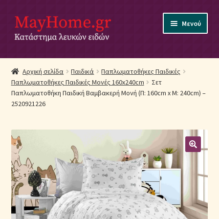
Απευθείας
Μετάβαση
Μενού
μετάβαση
σε
στην
περιεχόμενο
πλοήγηση
Αρχική
Αρχική σελίδα
Παιδικά
Παπλωματοθήκες Παιδικές
Παπλωματοθήκες Παιδικές Μονές 160x240cm
Σετ
Ακύρωση Παραγγελίας
Παπλωματοθήκη Παιδική Βαμβακερή Μονή (Π: 160cm x Μ: 240cm) –
2520921226
Αποστολές
Βρεφικά Λευκά Είδη
Επικοινωνία
Επιστροφές Προϊόντων
Η εταιρία μας