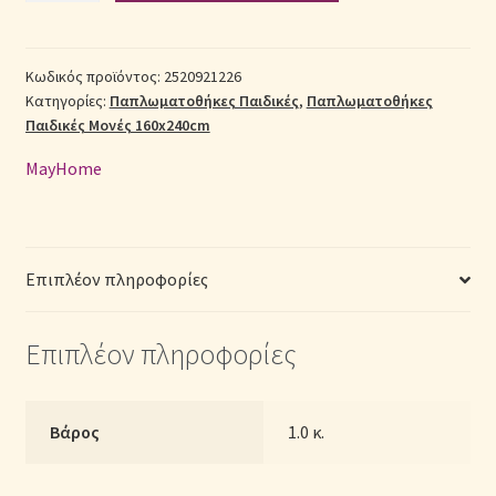
Παιδική
Βαμβακερή
Σεντόνια Σετ
Μονή
Κωδικός προϊόντος:
2520921226
Κατηγορίες:
Παπλωματοθήκες Παιδικές
,
Παπλωματοθήκες
(Π:
Σύνδεση
Παιδικές Μονές 160x240cm
160cm
x
MayHome
Μ:
240cm)
-
2520921226
Επιπλέον πληροφορίες
ποσότητα
Επιπλέον πληροφορίες
Βάρος
1.0 κ.