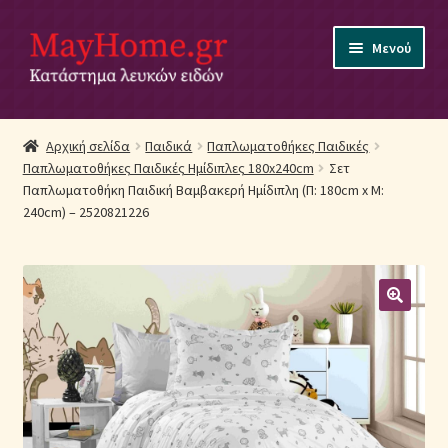
Απευθείας
Μετάβαση
Μενού
μετάβαση
σε
στην
περιεχόμενο
πλοήγηση
Αρχική
Αρχική σελίδα
Παιδικά
Παπλωματοθήκες Παιδικές
Παπλωματοθήκες Παιδικές Ημίδιπλες 180x240cm
Σετ
Ακύρωση Παραγγελίας
Παπλωματοθήκη Παιδική Βαμβακερή Ημίδιπλη (Π: 180cm x Μ:
240cm) – 2520821226
Αποστολές
Βρεφικά Λευκά Είδη
Επικοινωνία
Επιστροφές Προϊόντων
Η εταιρία μας