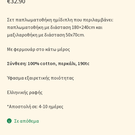
€
32.90
Μονόχρωμες Παπλωματοθήκες
Σετ παπλωματοθήκη ημίδιπλη που περιλαμβάνει:
Ολοκλήρωση παραγγελίας
παπλωματοθήκη με διάσταση 180×240cm και
μαξιλαροθήκη με διάσταση 50x70cm.
Όροι Χρήσης
Με φερμουάρ στο κάτω μέρος
Παιδικά Λευκά Είδη
Σύνθεση: 100% cotton, περκάλι, 190tc
Παπλώματα για Ζεστασιά & Άνεση
Ύφασμα εξαιρετικής ποιότητας
Παπλωματοθήκες
Ελληνικής ραφής
Πικέ Κουβέρτες
*Αποστολή σε: 4-10 ημέρες
Πληρωμές
Σε απόθεμα
Πολιτική cookie