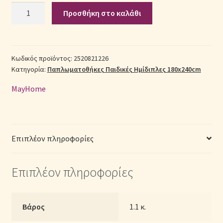
Σετ
Προσθήκη στο καλάθι
Παπλωματοθήκη
Σεντόνια Σετ
Παιδική
Βαμβακερή
Σύνδεση
Ημίδιπλη
Κωδικός προϊόντος:
2520821226
Κατηγορία:
Παπλωματοθήκες Παιδικές Ημίδιπλες 180x240cm
(Π:
180cm
MayHome
x
Μ:
240cm)
–
Επιπλέον πληροφορίες
2520821226
ποσότητα
Επιπλέον πληροφορίες
Βάρος
1.1 κ.