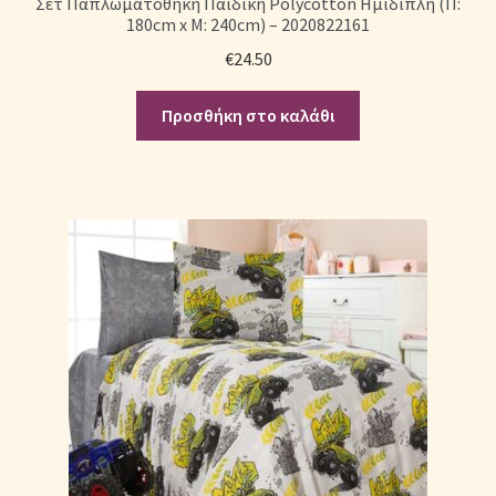
Σετ Παπλωματοθήκη Παιδική Polycotton Ημίδιπλη (Π:
180cm x Μ: 240cm) – 2020822161
€
24.50
Προσθήκη στο καλάθι