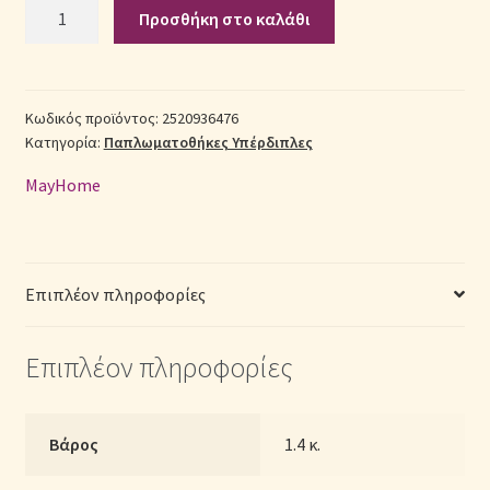
Σετ
Προσθήκη στο καλάθι
Παπλωματοθήκη
Σεντόνια Σετ
Polycotton
Υπέρδιπλη
Σύνδεση
(Π:
Κωδικός προϊόντος:
2520936476
Κατηγορία:
Παπλωματοθήκες Υπέρδιπλες
220cm
x
MayHome
Μ:
240cm)
-
2520936476
Επιπλέον πληροφορίες
Γεωμετρικό
ποσότητα
Επιπλέον πληροφορίες
Βάρος
1.4 κ.