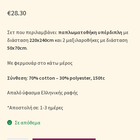
Μονόχρωμες Παπλωματοθήκες
€
28.30
Ολοκλήρωση παραγγελίας
Σετ που περιλαμβάνει:
παπλωματοθήκη υπέρδιπλη
με
Όροι Χρήσης
διάσταση
220x240cm
και 2 μαξιλαροθήκες με διάσταση
50x70cm
.
Παιδικά Λευκά Είδη
Με φερμουάρ στο κάτω μέρος
Παπλώματα για Ζεστασιά & Άνεση
Σύνθεση: 70% cotton – 30% polyester, 150tc
Παπλωματοθήκες
Απαλό ύφασμα Ελληνικής ραφής
Πικέ Κουβέρτες
*Αποστολή σε: 1-3 ημέρες
Πληρωμές
Σε απόθεμα
Πολιτική cookie