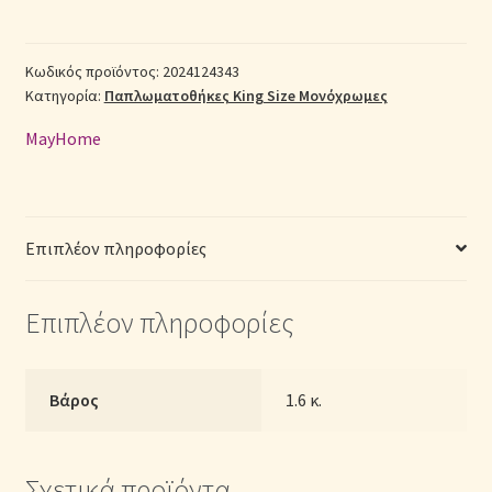
Polycotton
King
Σεντόνια Σετ
Size
Κωδικός προϊόντος:
2024124343
Κατηγορία:
Παπλωματοθήκες King Size Μονόχρωμες
(Π:
Σύνδεση
260cm
MayHome
x
Μ:
240cm)
–
Επιπλέον πληροφορίες
2024124343
Μονόχρωμη
Επιπλέον πληροφορίες
Μπεζ
ποσότητα
Βάρος
1.6 κ.
Σχετικά προϊόντα