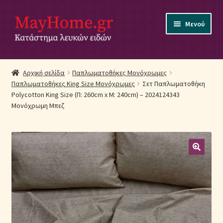
Απευθείας
Μετάβαση
Μενού
μετάβαση
σε
στην
περιεχόμενο
πλοήγηση
Αρχική
Αρχική σελίδα
Παπλωματοθήκες Μονόχρωμες
Παπλωματοθήκες King Size Μονόχρωμες
Σετ Παπλωματοθήκη
Ακύρωση Παραγγελίας
Polycotton King Size (Π: 260cm x Μ: 240cm) – 2024124343
Μονόχρωμη Μπεζ
Αποστολές
Βρεφικά Λευκά Είδη
Επικοινωνία
Επιστροφές Προϊόντων
Η εταιρία μας