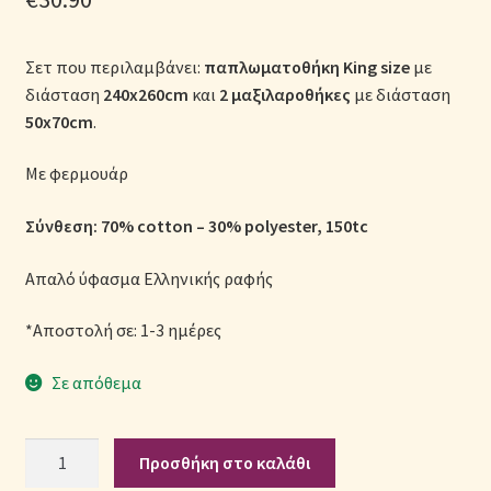
Μονόχρωμες Παπλωματοθήκες
Σετ που περιλαμβάνει:
παπλωματοθήκη King size
με
Ολοκλήρωση παραγγελίας
διάσταση
240x260cm
και
2 μαξιλαροθήκες
με διάσταση
50x70cm
.
Όροι Χρήσης
Με φερμουάρ
Παιδικά Λευκά Είδη
Σύνθεση: 70% cotton – 30% polyester, 150tc
Παπλώματα για Ζεστασιά & Άνεση
Απαλό ύφασμα Ελληνικής ραφής
Παπλωματοθήκες
*Αποστολή σε: 1-3 ημέρες
Πικέ Κουβέρτες
Σε απόθεμα
Πληρωμές
Σετ
Προσθήκη στο καλάθι
Παπλωματοθήκη
Πολιτική cookie