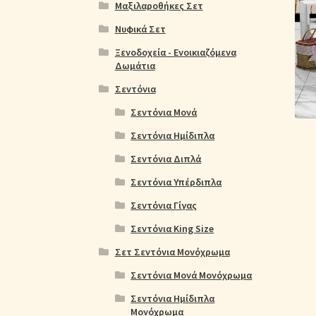
Ολοκλήρωση παραγγελίας
Όροι Χρήσης
Παιδ
Μαξιλαροθήκες Σετ
Νυφικά Σετ
Πικέ Κουβέρτες
Πληρωμές
Πολιτική cookie
Ξενοδοχεία - Ενοικιαζόμενα
Δωμάτια
Σεντόνια
Σεντόνια Μονά
Σεντόνια Ημίδιπλα
Σεντόνια Διπλά
Σεντόνια Υπέρδιπλα
Σεντόνια Γίγας
Σεντόνια King Size
Σετ Σεντόνια Μονόχρωμα
Σεντόνια Μονά Μονόχρωμα
Σεντόνια Ημίδιπλα
Μονόχρωμα