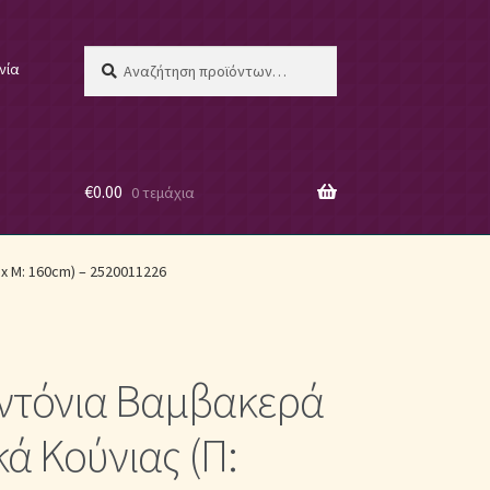
Αναζήτηση
Αναζήτηση
νία
για:
€
0.00
0 τεμάχια
 μας
x Μ: 160cm) – 2520011226
εντόνια Βαμβακερά
ες
ά Κούνιας (Π: