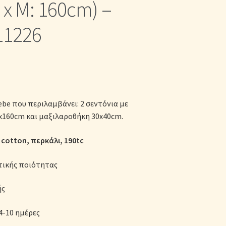
x Μ: 160cm) –
κες
11226
ebe που περιλαμβάνει: 2 σεντόνια με
x160cm και μαξιλαροθήκη 30x40cm.
cotton, περκάλι, 190tc
τικής ποιότητας
ής
4-10 ημέρες