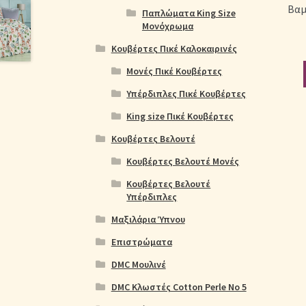
Βαμ
Παπλώματα King Size
Μονόχρωμα
Κουβέρτες Πικέ Καλοκαιρινές
Μονές Πικέ Κουβέρτες
Υπέρδιπλες Πικέ Κουβέρτες
King size Πικέ Κουβέρτες
Κουβέρτες Βελουτέ
Κουβέρτες Βελουτέ Μονές
Κουβέρτες Βελουτέ
Υπέρδιπλες
Μαξιλάρια Ύπνου
Επιστρώματα
DMC Μουλινέ
DMC Κλωστές Cotton Perle No 5