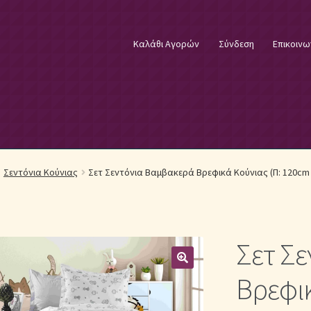
Καλάθι Αγορών
Σύνδεση
Επικοινω
φικά Λευκά Είδη
Επικοινωνία
Επιστροφές Προϊόντων
Η εταιρία
Σεντόνια Κούνιας
Σετ Σεντόνια Βαμβακερά Βρεφικά Κούνιας (Π: 120cm 
λωστές κεντήματος
Κουβέρτες Βελουτέ & Πικέ
E
Μονόχρωμα Κουβερλί με Διαχρονική Κομψότητα
Σετ Σ
μψότητα
Μονόχρωμα Σετ Σεντόνια
Μονόχρωμες Παπλωματοθήκ
Βρεφικ