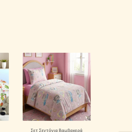
Σετ Σεντόνια Βαμβακερά