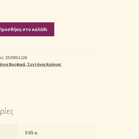
Προσθήκη στο καλάθι
ος:
2520011226
όνια Βρεφικά
,
Σεντόνια Κούνιας
ρίες
0.65 κ.