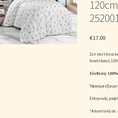
120cm 
ικά Λευκά Είδη
Παπλώματα για Ζεστασιά & Άνεση
Παπλωματοθή
25200
Σεντόνια Σετ
Σύνδεση
€
17.00
Σετ σεντόνια b
διαστάσεις 120
Σύνθεση: 100% 
Ύφασμα εξαιρε
Ελληνικής ραφ
*Αποστολή σε: 