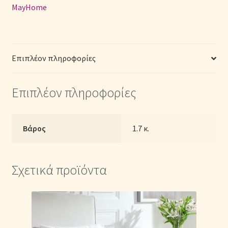
με
MayHome
Λάστιχο
(Π:
170cm
x
Επιπλέον πληροφορίες
Μ:
200cm
Επιπλέον πληροφορίες
x
Υ:
30cm)
–
Βάρος
1.7 κ.
Μονόχρωμα
Φυστικί
ποσότητα
Σχετικά προϊόντα