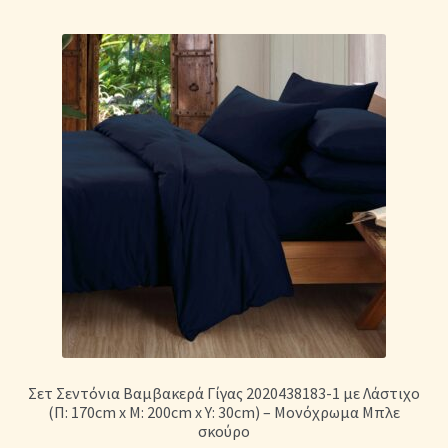
Σετ Σεντόνια Βαμβακερά Γίγας 2020438183-1 με Λάστιχο
(Π: 170cm x Μ: 200cm x Υ: 30cm) – Μονόχρωμα Μπλε
σκούρο