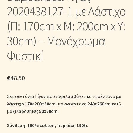
Μονόχρωμες Παπλωματοθήκες
2020438127-1 με Λάστιχο
Ολοκλήρωση παραγγελίας
(Π: 170cm x Μ: 200cm x Υ:
30cm) – Μονόχρωμα
Όροι Χρήσης
Φυστικί
Παιδικά Λευκά Είδη
Παπλώματα για Ζεστασιά & Άνεση
€
48.50
Παπλωματοθήκες
Σετ σεντόνια Γίγας που περιλαμβάνει: κατωσέντονο
με
Πικέ Κουβέρτες
λάστιχο
170×200+30cm
, πανωσέντονο
240x260cm
και 2
μαξιλαροθήκες
50x70cm
.
Πληρωμές
Σύνθεση: 100% cotton, περκάλι, 190tc
Πολιτική cookie