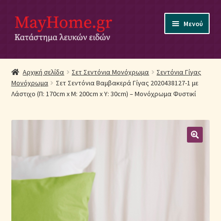
Απευθείας
Μετάβαση
Μενού
μετάβαση
σε
στην
περιεχόμενο
πλοήγηση
Αρχική
Αρχική σελίδα
Σετ Σεντόνια Μονόχρωμα
Σεντόνια Γίγας
Μονόχρωμα
Σετ Σεντόνια Βαμβακερά Γίγας 2020438127-1 με
Ακύρωση Παραγγελίας
Λάστιχο (Π: 170cm x Μ: 200cm x Υ: 30cm) – Μονόχρωμα Φυστικί
Αποστολές
Βρεφικά Λευκά Είδη
Επικοινωνία
Επιστροφές Προϊόντων
Η εταιρία μας