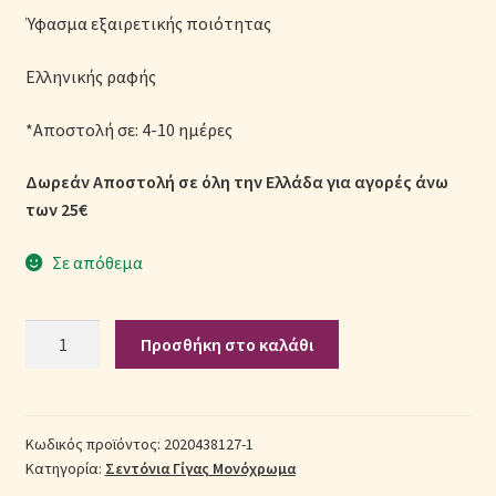
Ύφασμα εξαιρετικής ποιότητας
Σεντόνια Σετ
Ελληνικής ραφής
Σύνδεση
*Αποστολή σε: 4-10 ημέρες
Δωρεάν Αποστολή σε όλη την Ελλάδα για αγορές άνω
των 25€
Σε απόθεμα
Σετ
Προσθήκη στο καλάθι
Σεντόνια
Βαμβακερά
Γίγας
2020438127-
Κωδικός προϊόντος:
2020438127-1
Κατηγορία:
Σεντόνια Γίγας Μονόχρωμα
1