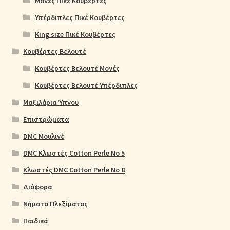
Μονές Πικέ Κουβέρτες
Υπέρδιπλες Πικέ Κουβέρτες
King size Πικέ Κουβέρτες
Κουβέρτες Βελουτέ
Κουβέρτες Βελουτέ Μονές
Κουβέρτες Βελουτέ Υπέρδιπλες
Μαξιλάρια Ύπνου
Επιστρώματα
DMC Μουλινέ
DMC Κλωστές Cotton Perle No 5
Κλωστές DMC Cotton Perle No 8
Διάφορα
Νήματα Πλεξίματος
Παιδικά