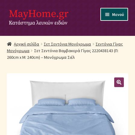
Απευθείας
Μετάβαση
Μενού
μετάβαση
σε
στην
περιεχόμενο
πλοήγηση
Αρχική
Αρχική σελίδα
Σετ Σεντόνια Μονόχρωμα
Σεντόνια Γίγας
Μονόχρωμα
Σετ Σεντόνια Βαμβακερά Γίγας 2220438143 (Π:
Ακύρωση Παραγγελίας
260cm x Μ: 240cm) – Μονόχρωμα Σιέλ
Αποστολές
Βρεφικά Λευκά Είδη
Επικοινωνία
Επιστροφές Προϊόντων
Η εταιρία μας