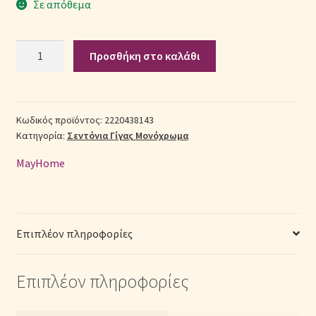
Σε απόθεμα
Σεντόνια Σετ
Σετ
Προσθήκη στο καλάθι
Σεντόνια
Σύνδεση
Βαμβακερά
Γίγας
2220438143
Κωδικός προϊόντος:
2220438143
Κατηγορία:
Σεντόνια Γίγας Μονόχρωμα
(Π:
260cm
MayHome
x
Μ:
240cm)
–
Επιπλέον πληροφορίες
Μονόχρωμα
Σιέλ
Επιπλέον πληροφορίες
ποσότητα