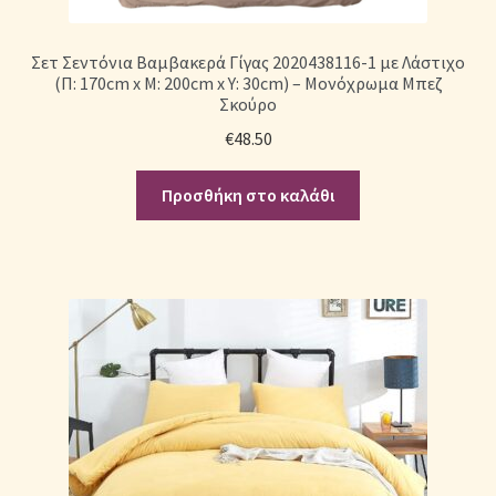
Σετ Σεντόνια Βαμβακερά Γίγας 2020438116-1 με Λάστιχο
(Π: 170cm x Μ: 200cm x Υ: 30cm) – Μονόχρωμα Μπεζ
Σκούρο
€
48.50
Προσθήκη στο καλάθι