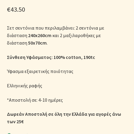
Μονόχρωμες Παπλωματοθήκες
€
43.50
Ολοκλήρωση παραγγελίας
Σετ σεντόνια που περιλαμβάνει: 2 σεντόνια με
διάσταση
240x260cm
και 2 μαξιλαροθήκες με
Όροι Χρήσης
διάσταση
50x70cm
.
Παιδικά Λευκά Είδη
Σύνθεση Υφάσματος: 100% cotton
, 190tc
Παπλώματα για Ζεστασιά & Άνεση
Ύφασμα εξαιρετικής ποιότητας
Παπλωματοθήκες
Ελληνικής ραφής
*Αποστολή σε: 4-10 ημέρες
Πικέ Κουβέρτες
Δωρεάν Αποστολή σε όλη την Ελλάδα για αγορές άνω
Πληρωμές
των 25€
Πολιτική cookie