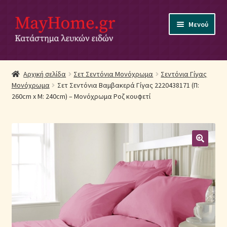
Απευθείας
Μετάβαση
Μενού
μετάβαση
σε
στην
περιεχόμενο
πλοήγηση
Αρχική
Αρχική σελίδα
Σετ Σεντόνια Μονόχρωμα
Σεντόνια Γίγας
Μονόχρωμα
Σετ Σεντόνια Βαμβακερά Γίγας 2220438171 (Π:
Ακύρωση Παραγγελίας
260cm x Μ: 240cm) – Μονόχρωμα Ροζ κουφετί
Αποστολές
Βρεφικά Λευκά Είδη
Επικοινωνία
Επιστροφές Προϊόντων
Η εταιρία μας