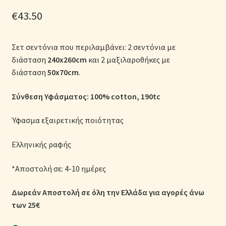
Μονόχρωμες Παπλωματοθήκες
€
43.50
Ολοκλήρωση παραγγελίας
Σετ σεντόνια που περιλαμβάνει: 2 σεντόνια με
διάσταση
240x260cm
και 2 μαξιλαροθήκες με
Όροι Χρήσης
διάσταση
50x70cm
.
Παιδικά Λευκά Είδη
Σύνθεση Υφάσματος: 100% cotton
, 190tc
Παπλώματα για Ζεστασιά & Άνεση
Ύφασμα εξαιρετικής ποιότητας
Παπλωματοθήκες
Ελληνικής ραφής
*Αποστολή σε: 4-10 ημέρες
Πικέ Κουβέρτες
Δωρεάν Αποστολή σε όλη την Ελλάδα για αγορές άνω
Πληρωμές
των 25€
Πολιτική cookie