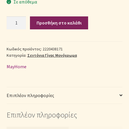
Σε απόθεμα
Σεντόνια Σετ
Σετ
Προσθήκη στο καλάθι
Σεντόνια
Σύνδεση
Βαμβακερά
Γίγας
2220438171
Κωδικός προϊόντος:
2220438171
Κατηγορία:
Σεντόνια Γίγας Μονόχρωμα
(Π:
260cm
MayHome
x
Μ:
240cm)
–
Επιπλέον πληροφορίες
Μονόχρωμα
Ροζ
Επιπλέον πληροφορίες
κουφετί
ποσότητα