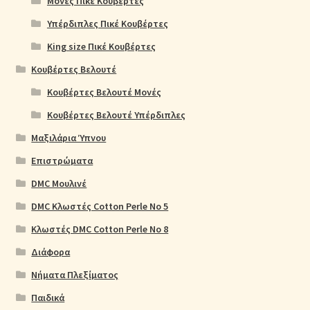
Μονές Πικέ Κουβέρτες
Υπέρδιπλες Πικέ Κουβέρτες
King size Πικέ Κουβέρτες
Κουβέρτες Βελουτέ
Κουβέρτες Βελουτέ Μονές
Κουβέρτες Βελουτέ Υπέρδιπλες
Μαξιλάρια Ύπνου
Επιστρώματα
DMC Μουλινέ
DMC Κλωστές Cotton Perle No 5
Κλωστές DMC Cotton Perle No 8
Διάφορα
Νήματα Πλεξίματος
Παιδικά