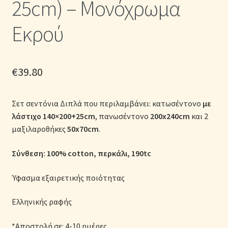
25cm) – Μονόχρωμα
Μονόχρωμες Παπλωματοθήκες
Εκρού
Ολοκλήρωση παραγγελίας
Όροι Χρήσης
€
39.80
Παιδικά Λευκά Είδη
Σετ σεντόνια Διπλά που περιλαμβάνει: κατωσέντονο
με
λάστιχο
140×200+25cm
, πανωσέντονο
200x240cm
και 2
Παπλώματα για Ζεστασιά & Άνεση
μαξιλαροθήκες
50x70cm
.
Παπλωματοθήκες
Σύνθεση: 100% cotton, περκάλι, 190tc
Πικέ Κουβέρτες
Ύφασμα εξαιρετικής ποιότητας
Πληρωμές
Ελληνικής ραφής
Πολιτική cookie
*Αποστολή σε: 4-10 ημέρες