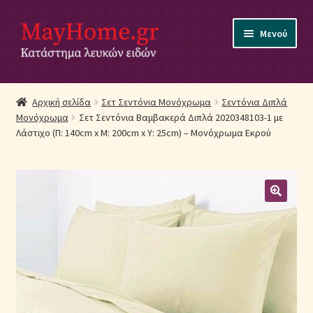
Απευθείας
Μετάβαση
Μενού
μετάβαση
σε
στην
περιεχόμενο
πλοήγηση
Αρχική
Αρχική σελίδα
Σετ Σεντόνια Μονόχρωμα
Σεντόνια Διπλά
Μονόχρωμα
Σετ Σεντόνια Βαμβακερά Διπλά 2020348103-1 με
Ακύρωση Παραγγελίας
Λάστιχο (Π: 140cm x Μ: 200cm x Υ: 25cm) – Μονόχρωμα Εκρού
Αποστολές
Βρεφικά Λευκά Είδη
Επικοινωνία
Επιστροφές Προϊόντων
Η εταιρία μας