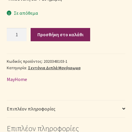
Σε απόθεμα
Σεντόνια Σετ
Σύνδεση
Σετ
Προσθήκη στο καλάθι
Σεντόνια
Βαμβακερά
Διπλά
2020348103-
Κωδικός προϊόντος:
2020348103-1
Κατηγορία:
Σεντόνια Διπλά Μονόχρωμα
1
με
MayHome
Λάστιχο
(Π:
140cm
x
Επιπλέον πληροφορίες
Μ:
200cm
Επιπλέον πληροφορίες
x