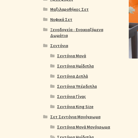
Ολοκλήρωση παραγγελίας
Όροι Χρήσης
Παιδ
Μαξιλαροθήκες Σετ
Πικέ Κουβέρτες
Πληρωμές
Πολιτική cookie
Νυφικά Σετ
Ξενοδοχεία - Ενοικιαζόμενα
Δωμάτια
Σεντόνια
Σεντόνια Μονά
Σεντόνια Ημίδιπλα
Σεντόνια Διπλά
Σεντόνια Υπέρδιπλα
Σεντόνια Γίγας
Σεντόνια King Size
Σετ Σεντόνια Μονόχρωμα
Σεντόνια Μονά Μονόχρωμα
Σεντόνια Ημίδιπλα