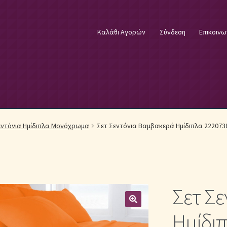
Καλάθι Αγορών
Σύνδεση
Επικοινω
φικά Λευκά Είδη
Επικοινωνία
Επιστροφές Προϊόντων
Η εταιρία
εντόνια Ημίδιπλα Μονόχρωμα
Σετ Σεντόνια Βαμβακερά Ημίδιπλα 22207381
λωστές κεντήματος
Κουβέρτες Βελουτέ & Πικέ
E
Μονόχρωμα Κουβερλί με Διαχρονική Κομψότητα
Σετ Σ
μψότητα
Μονόχρωμα Σετ Σεντόνια
Μονόχρωμες Παπλωματοθήκ
Ημίδιπ