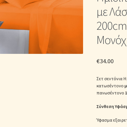
ικά Λευκά Είδη
Παπλώματα για Ζεστασιά & Άνεση
Παπλωματοθή
με Λάσ
Σεντόνια Σετ
Σύνδεση
200cm 
Μονόχ
€
34.00
Σετ σεντόνια Η
κατωσέντονο
μ
πανωσέντονο
Σύνθεση Υφάσμ
Ύφασμα εξαιρε