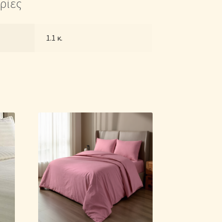
ρίες
1.1 κ.