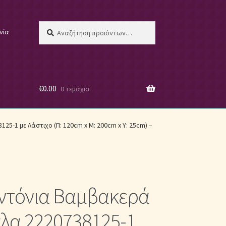
Αναζήτηση
Αναζήτηση
νία
για:
€
0.00
0 τεμάχια
 μας
25-1 με Λάστιχο (Π: 120cm x Μ: 200cm x Υ: 25cm) –
εντόνια Βαμβακερά
ες
λα 2220738125-1