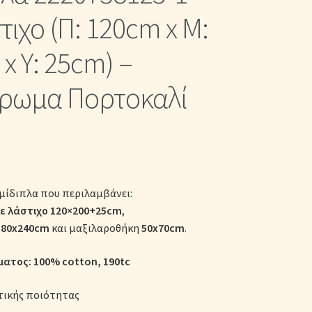
κες
τιχο (Π: 120cm x Μ:
x Υ: 25cm) –
ρωμα Πορτοκαλί
μίδιπλα που περιλαμβάνει:
ε λάστιχο
120×200+25cm
,
180x240cm
και μαξιλαροθήκη
50x70cm
.
ατος: 100% cotton
, 190tc
τικής ποιότητας