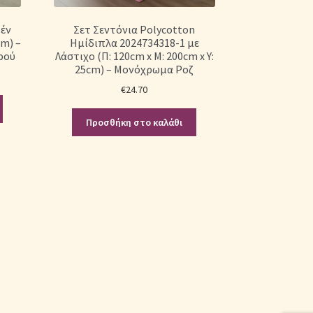
έν
Σετ Σεντόνια Polycotton
cm) –
Ημίδιπλα 2024734318-1 με
ρού
Λάστιχο (Π: 120cm x Μ: 200cm x Υ:
25cm) – Μονόχρωμα Ροζ
€
24.70
Προσθήκη στο καλάθι