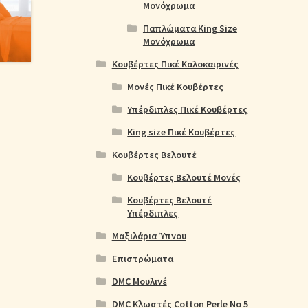
Μονόχρωμα
Παπλώματα King Size
Μονόχρωμα
Κουβέρτες Πικέ Καλοκαιρινές
Μονές Πικέ Κουβέρτες
Υπέρδιπλες Πικέ Κουβέρτες
King size Πικέ Κουβέρτες
Κουβέρτες Βελουτέ
Κουβέρτες Βελουτέ Μονές
Κουβέρτες Βελουτέ
Υπέρδιπλες
Μαξιλάρια Ύπνου
Επιστρώματα
DMC Μουλινέ
DMC Κλωστές Cotton Perle No 5