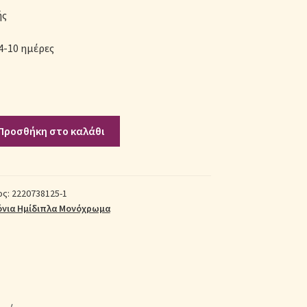
ής
4-10 ημέρες
Προσθήκη στο καλάθι
ος:
2220738125-1
όνια Ημίδιπλα Μονόχρωμα