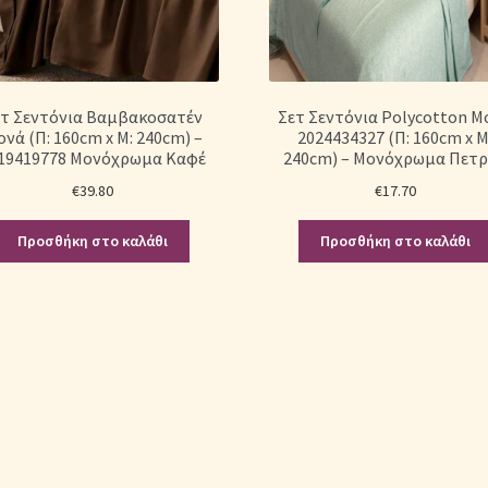
ετ Σεντόνια Βαμβακοσατέν
Σετ Σεντόνια Polycotton Μ
νά (Π: 160cm x Μ: 240cm) –
2024434327 (Π: 160cm x Μ
19419778 Μονόχρωμα Καφέ
240cm) – Μονόχρωμα Πετ
€
39.80
€
17.70
Προσθήκη στο καλάθι
Προσθήκη στο καλάθι