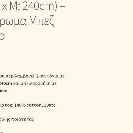
x Μ: 240cm) –
κες
ρωμα Μπεζ
ο
ου περιλαμβάνει: 2 σεντόνια με
240cm
και μαξιλαροθήκη με
0cm
.
ατος: 100% cotton
, 190tc
τικής ποιότητας