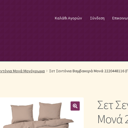
Καλάθι Αγορών
Σύνδεση
Επικοινω
φικά Λευκά Είδη
Επικοινωνία
Επιστροφές Προϊόντων
Η εταιρία
εντόνια Μονά Μονόχρωμα
Σετ Σεντόνια Βαμβακερά Μονά 2220448116 (Π
λωστές κεντήματος
Κουβέρτες Βελουτέ & Πικέ
E
Μονόχρωμα Κουβερλί με Διαχρονική Κομψότητα
Σετ Σ
μψότητα
Μονόχρωμα Σετ Σεντόνια
Μονόχρωμες Παπλωματοθήκ
Μονά 2