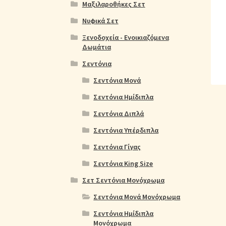
Ολοκλήρωση παραγγελίας
Όροι Χρήσης
Παιδ
Μαξιλαροθήκες Σετ
Νυφικά Σετ
Πικέ Κουβέρτες
Πληρωμές
Πολιτική cookie
Ξενοδοχεία - Ενοικιαζόμενα
Δωμάτια
Σεντόνια
Σεντόνια Μονά
Σεντόνια Ημίδιπλα
Σεντόνια Διπλά
Σεντόνια Υπέρδιπλα
Σεντόνια Γίγας
Σεντόνια King Size
Σετ Σεντόνια Μονόχρωμα
Σεντόνια Μονά Μονόχρωμα
Σεντόνια Ημίδιπλα
Μονόχρωμα