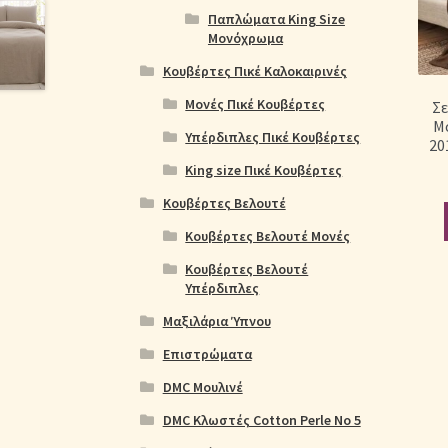
Παπλώματα King Size
Μονόχρωμα
Κουβέρτες Πικέ Καλοκαιρινές
Μονές Πικέ Κουβέρτες
Σ
Μο
Υπέρδιπλες Πικέ Κουβέρτες
20
King size Πικέ Κουβέρτες
Κουβέρτες Βελουτέ
Κουβέρτες Βελουτέ Μονές
Κουβέρτες Βελουτέ
Υπέρδιπλες
Μαξιλάρια Ύπνου
Επιστρώματα
DMC Μουλινέ
DMC Κλωστές Cotton Perle No 5