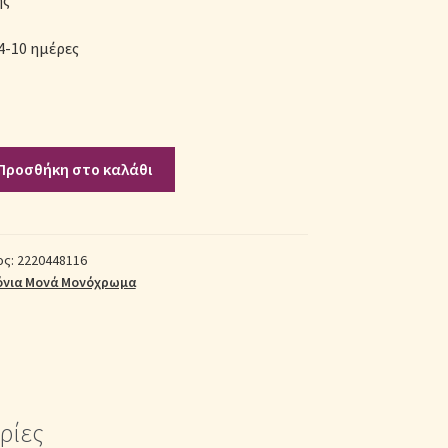
ής
4-10 ημέρες
Προσθήκη στο καλάθι
ος:
2220448116
όνια Μονά Μονόχρωμα
ρίες