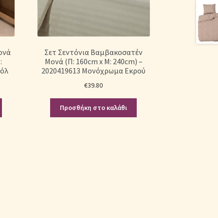
ονά
Σετ Σεντόνια Βαμβακοσατέν
:
Μονά (Π: 160cm x Μ: 240cm) –
ρόλ
2020419613 Μονόχρωμα Εκρού
€
39.80
Προσθήκη στο καλάθι