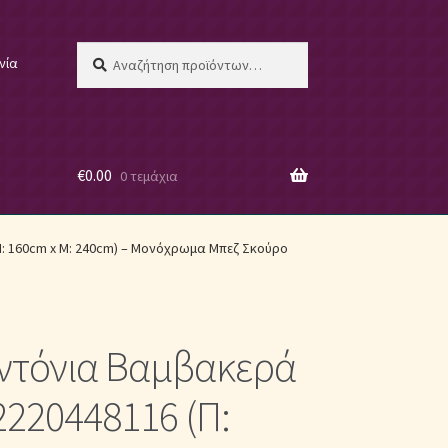
Αναζήτηση
Αναζήτηση
νία
για:
€
0.00
0 τεμάχια
 μας
: 160cm x Μ: 240cm) – Μονόχρωμα Μπεζ Σκούρο
εντόνια Βαμβακερά
ες
220448116 (Π: