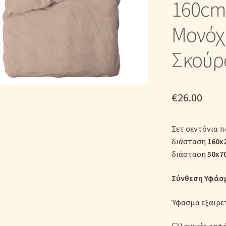
160cm 
ικά Λευκά Είδη
Παπλώματα για Ζεστασιά & Άνεση
Παπλωματοθή
Μονόχ
Σεντόνια Σετ
Σύνδεση
Σκούρ
€
26.00
Σετ σεντόνια π
διάσταση
160x
διάσταση
50x7
Σύνθεση Υφάσμ
Ύφασμα εξαιρε