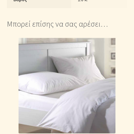
Μονόχρωμα
Ροζ
γήινο
Μπορεί επίσης να σας αρέσει…
ποσότητα