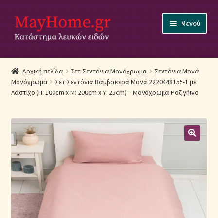
Απευθείας
Μετάβαση
Μενού
μετάβαση
σε
στην
περιεχόμενο
πλοήγηση
Αρχική
Αρχική σελίδα
Σετ Σεντόνια Μονόχρωμα
Σεντόνια Μονά
Μονόχρωμα
Σετ Σεντόνια Βαμβακερά Μονά 2220448155-1 με
Ακύρωση Παραγγελίας
Λάστιχο (Π: 100cm x Μ: 200cm x Υ: 25cm) – Μονόχρωμα Ροζ γήινο
Αποστολές
Βρεφικά Λευκά Είδη
Επικοινωνία
Επιστροφές Προϊόντων
Η εταιρία μας