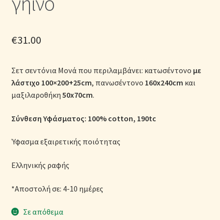
γήινο
Μονόχρωμες Παπλωματοθήκες
Ολοκλήρωση παραγγελίας
€
31.00
Όροι Χρήσης
Σετ σεντόνια Μονά που περιλαμβάνει: κατωσέντονο
με
λάστιχο
100×200+25cm
, πανωσέντονο
160x240cm
και
Παιδικά Λευκά Είδη
μαξιλαροθήκη
50x70cm
.
Παπλώματα για Ζεστασιά & Άνεση
Σύνθεση Υφάσματος: 100% cotton
, 190tc
Παπλωματοθήκες
Ύφασμα εξαιρετικής ποιότητας
Πικέ Κουβέρτες
Ελληνικής ραφής
*Αποστολή σε: 4-10 ημέρες
Πληρωμές
Σε απόθεμα
Πολιτική cookie