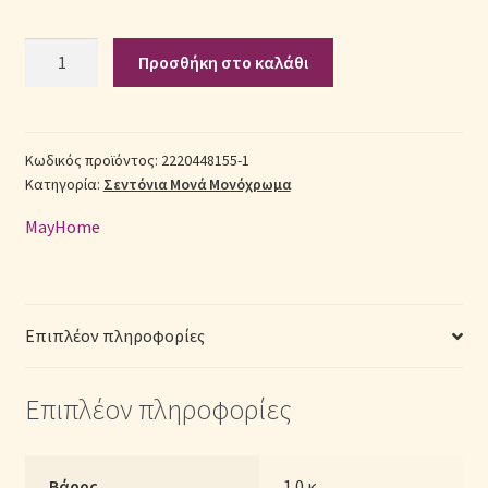
Σετ
Σεντόνια Σετ
Προσθήκη στο καλάθι
Σεντόνια
Βαμβακερά
Σύνδεση
Μονά
2220448155-
Κωδικός προϊόντος:
2220448155-1
Κατηγορία:
Σεντόνια Μονά Μονόχρωμα
1
με
MayHome
Λάστιχο
(Π:
100cm
x
Επιπλέον πληροφορίες
Μ:
200cm
Επιπλέον πληροφορίες
x
Υ:
25cm)
–
Βάρος
1.0 κ.